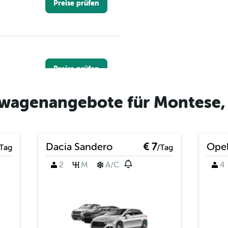
Preise prüfen
Preise prüfen
twagenangebote für Montese, 
Preise prüfen
Dacia Sandero
€ 7
Opel
Tag
/Tag
2
M
A/C
4
Preise prüfen