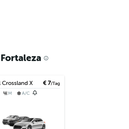
Fortaleza
 Crossland X
€ 7
/Tag
M
A/C