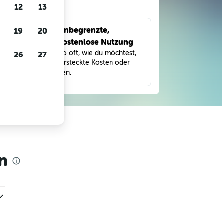
gen
12
13
Unbegrenzte,
19
20
bnisse
kostenlose Nutzung
eter,
Suche so oft, wie du möchtest,
26
27
und
ohne versteckte Kosten oder
Gebühren.
n