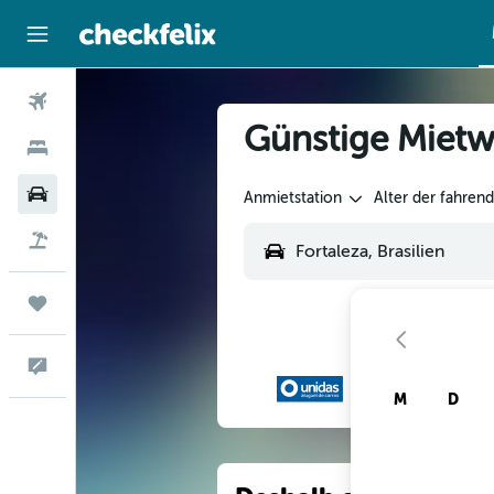
Flüge
Günstige Mietw
Hotels
Mietwagen
Anmietstation
Alter der fahren
Flug+Hotel
Trips
Feedback
M
D