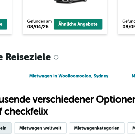
Gefunden am
Gefun
Preise prüfen
e
Ähnliche Angebote
08/04/26
08/0
e Reiseziele
Preise prüfen
Mietwagen in Woolloomooloo, Sydney
M
usende verschiedener Optionen
 checkfelix
eln
Mietwagen weltweit
Mietwagenkategorien
M