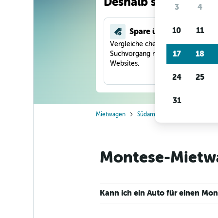
Deshalb suchen unse
3
4
10
11
Spare über 40 %
Vergleiche checkfelix in einem
17
18
Suchvorgang mit anderen Reise-
Websites.
24
25
31
Mietwagen
Südamerika
Brasilien
C
Montese-Mietwa
Kann ich ein Auto für einen Mo