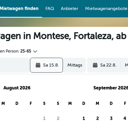
Mietwagen finden
FAQ
Anbieter
Mietwagenangebote
agen in Montese, Fortaleza, a
den Person:
25-65
Sa 15.8.
Mittags
Sa 22.8.
M
August 2026
September 202
M
D
F
S
S
M
D
M
D
F
1
2
1
2
3
4