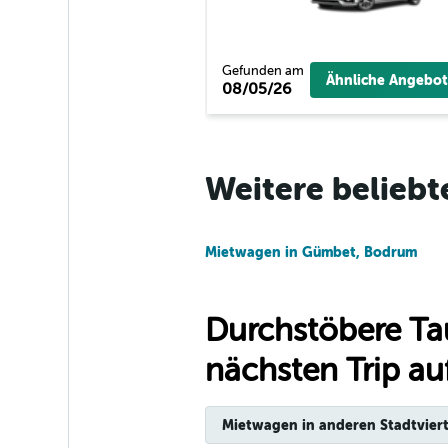
FlexWays
Gefunden am
Ähnliche Angebot
08/05/26
1 Standort
Weitere beliebt
Yes Rent A Car
1 Standort
Mietwagen in Gümbet, Bodrum
Durchstöbere Ta
nächsten Trip auf
Mietwagen in anderen Stadtviert