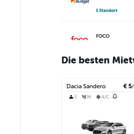
1 Standort
FOCO
1 Standort
Die besten Mie
Shop Rent a Car
Dacia Sandero
€ 5
/
1 Standort
2
M
A/C
Firefly
1 Standort