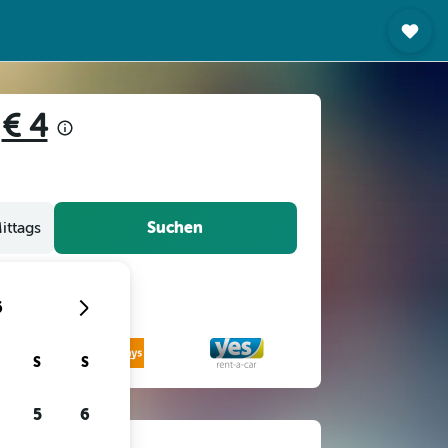
b
€ 4
Suchen
ittags
6
S
S
5
6