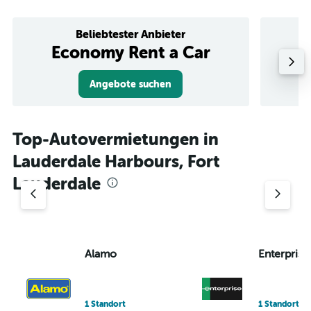
Beliebtester Anbieter
Economy Rent a Car
Angebote suchen
Top-Autovermietungen in
Lauderdale Harbours, Fort
Lauderdale
Alamo
Enterprise
1 Standort
1 Standort