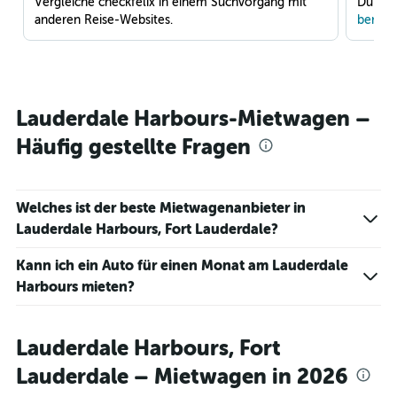
Vergleiche checkfelix in einem Suchvorgang mit
Du war
anderen Reise-Websites.
benach
Lauderdale Harbours-Mietwagen –
Häufig gestellte Fragen
Welches ist der beste Mietwagenanbieter in
Lauderdale Harbours, Fort Lauderdale?
Kann ich ein Auto für einen Monat am Lauderdale
Harbours mieten?
Lauderdale Harbours, Fort
Lauderdale – Mietwagen in 2026