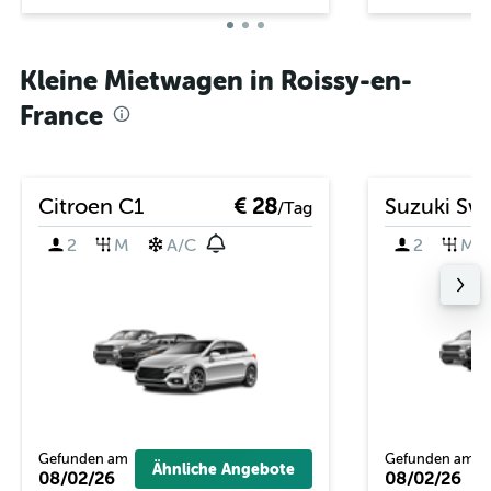
Kleine Mietwagen in Roissy-en-
France
Citroen C1
€ 28
Suzuki Swi
/Tag
2
M
A/C
2
M
Gefunden am
Gefunden am
Ähnliche Angebote
08/02/26
08/02/26