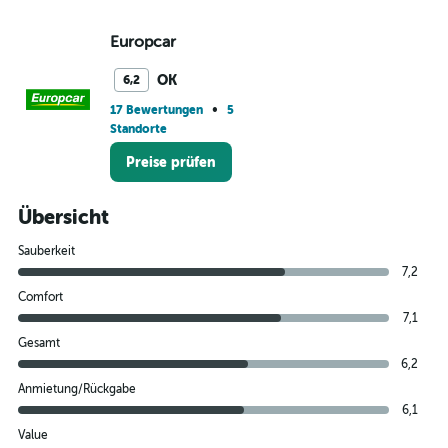
Europcar
OK
6,2
•
17 Bewertungen
5
Standorte
Preise prüfen
Übersicht
Sauberkeit
7,2
Comfort
7,1
Gesamt
6,2
Anmietung/Rückgabe
6,1
Value