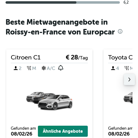
6,2
Beste Mietwagenangebote in
Roissy-en-France von Europcar
Citroen C1
€ 28
Toyota C-
/Tag
2
M
A/C
4
M
Gefunden am
Gefunden am
Ähnliche Angebote
08/02/26
08/02/26