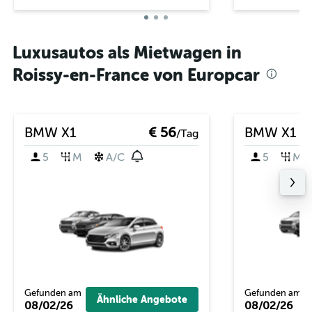
Luxusautos als Mietwagen in
Roissy-en-France von Europcar
BMW X1
€ 56
BMW X1
/Tag
5
M
A/C
5
M
Gefunden am
Gefunden am
Ähnliche Angebote
08/02/26
08/02/26