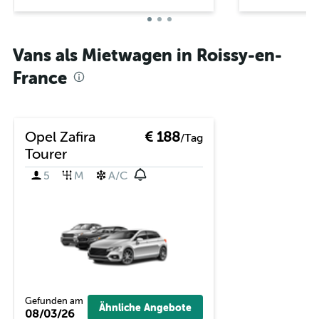
Vans als Mietwagen in Roissy-en-
France
Opel Zafira
€ 188
/Tag
Tourer
5
M
A/C
Gefunden am
Ähnliche Angebote
08/03/26