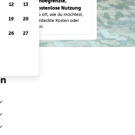
Unbegrenzte,
bnisse
12
13
kostenlose Nutzung
eter,
Suche so oft, wie du möchtest,
und
19
20
ohne versteckte Kosten oder
Gebühren.
26
27
en