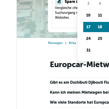
Spare über 40 %
3
4
Vergleiche checkfelix in einem
Suchvorgang mit anderen Reise-
10
11
Websites.
17
18
24
25
Mietwagen
Afrika
Europcar Mietwagen 
31
Europcar-Mietwa
Gibt es am Dschibuti Djibouti 
Kann ich meinen Mietwagen bei 
Wie viele Standorte hat Europcar