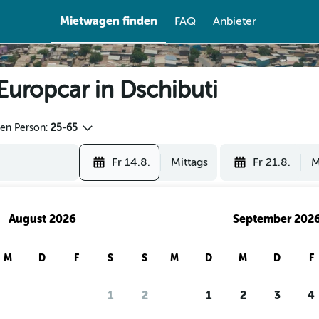
Mietwagen finden
FAQ
Anbieter
Europcar in Dschibuti
den Person:
25-65
Fr 14.8.
Mittags
Fr 21.8.
M
August 2026
September 202
M
D
F
S
S
M
D
M
D
F
re Nutzer mit checkfelix nach Mietwa
1
2
1
2
3
4