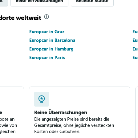
it
Reise vervollständigen
Beliebte Städte
orte weltweit
Europcar in Graz
Eu
Europcar in Barcelona
Eu
Europcar in Hamburg
Eu
Europcar in Paris
Eu
e
Keine Überraschungen
bote an
Die angezeigten Preise sind bereits die
owie von
Gesamtpreise, ohne jegliche versteckten
leichen.
Kosten oder Gebühren.