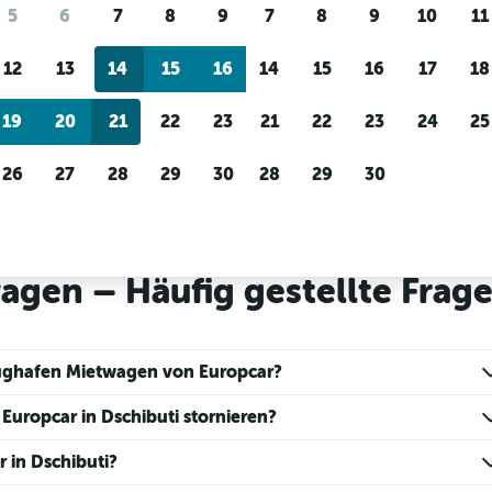
Preis-Tracking
Individuelle Erge
5
6
7
8
9
7
8
9
10
11
Du wartest auf ein tolles
Filtere nach Mietwagenanbi
Angebot?
Lass dich
Fahrzeugtyp, Preisspanne 
12
13
14
15
16
14
15
16
17
18
benachrichtigen
, wenn Preise
mehr.
reduziert werden.
19
20
21
22
23
21
22
23
24
25
26
27
28
29
30
28
29
30
in Dschibuti
gen – Häufig gestellte Frag
Flughafen Mietwagen von Europcar?
Europcar in Dschibuti stornieren?
 in Dschibuti?