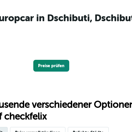
uropcar in Dschibuti, Dschibu
Preise prüfen
usende verschiedener Optionen
 checkfelix