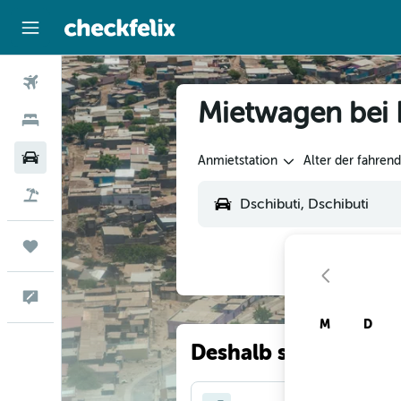
Flüge
Mietwagen bei 
Hotels
Mietwagen
Anmietstation
Alter der fahren
Flug+Hotel
Trips
Feedback
M
D
Deshalb suchen unse