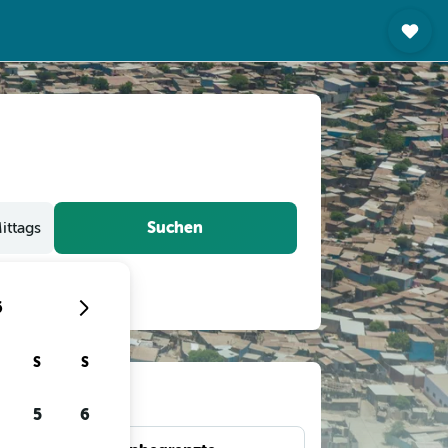
Suchen
ittags
6
S
S
gen
5
6