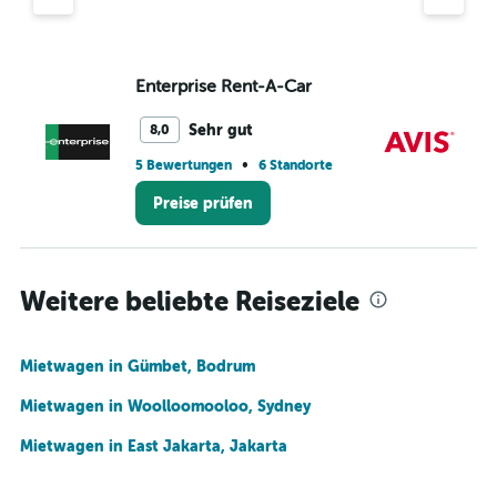
Enterprise Rent-A-Car
Av
Sehr gut
8,0
•
5 Bewertungen
6 Standorte
1 S
Preise prüfen
Weitere beliebte Reiseziele
Mietwagen in Gümbet, Bodrum
Mietwagen in Woolloomooloo, Sydney
Mietwagen in East Jakarta, Jakarta