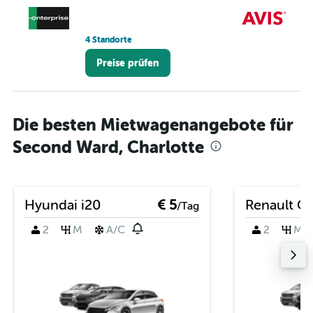
10
4 Standorte
St
Preise prüfen
Die besten Mietwagenangebote für
Second Ward, Charlotte
Hyundai i20
€ 5
Renault Cl
/Tag
2
M
A/C
2
M