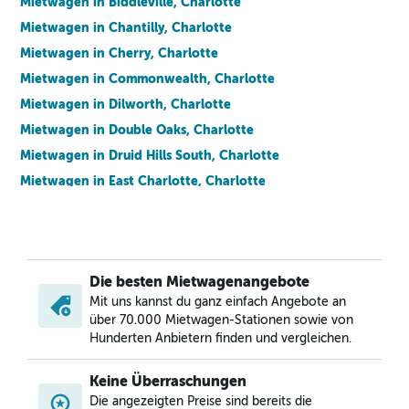
Mietwagen in Biddleville, Charlotte
Mietwagen in Chantilly, Charlotte
Mietwagen in Cherry, Charlotte
Mietwagen in Commonwealth, Charlotte
Mietwagen in Dilworth, Charlotte
Mietwagen in Double Oaks, Charlotte
Mietwagen in Druid Hills South, Charlotte
Mietwagen in East Charlotte, Charlotte
Mietwagen in Eastover, Charlotte
Mietwagen in Elizabeth, Charlotte
Mietwagen in Enderly Park, Charlotte
Die besten Mietwagenangebote
Mietwagen in First Ward, Charlotte
Mit uns kannst du ganz einfach Angebote an
Mietwagen in Fourth Ward, Charlotte
über 70.000 Mietwagen-Stationen sowie von
Mietwagen in Freedom Park, Charlotte
Hunderten Anbietern finden und vergleichen.
Mietwagen in Greenville, Charlotte
Keine Überraschungen
Mietwagen in Hidden Valley, Charlotte
Die angezeigten Preise sind bereits die