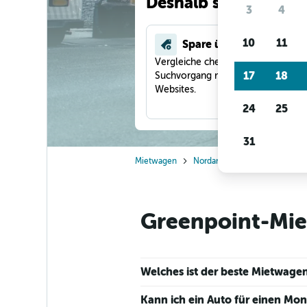
Deshalb suchen unse
3
4
10
11
Spare über 40 %
Vergleiche checkfelix in einem
17
18
Suchvorgang mit anderen Reise-
Websites.
24
25
31
Mietwagen
Nordamerika
USA
New 
Greenpoint-Mie
Welches ist der beste Mietwagen
Kann ich ein Auto für einen Mo