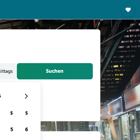
Suchen
ittags
6
S
S
5
6