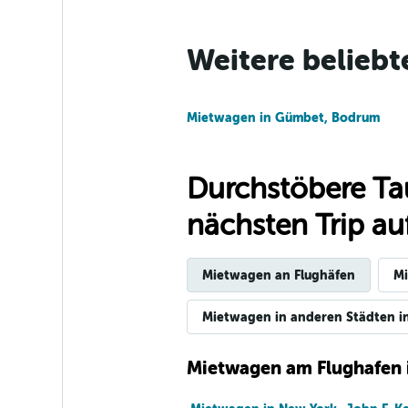
Thrifty
Weitere beliebt
2 Standorte
Mietwagen in Gümbet, Bodrum
Dollar
Durchstöbere Ta
1 Standort
nächsten Trip auf
Silvercar
Mietwagen an Flughäfen
Mi
1 Standort
Mietwagen in anderen Städten i
Mietwagen am Flughafen 