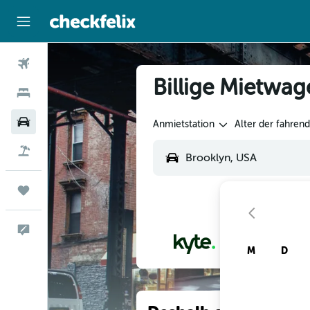
Flüge
Billige Mietwag
Hotels
Mietwagen
Anmietstation
Alter der fahren
Flug+Hotel
Trips
Feedback
M
D