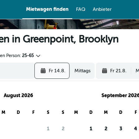
Mietwagen finden
FAQ
Anbieter
en in Greenpoint, Brooklyn
den Person:
25-65
Fr 14.8.
Mittags
Fr 21.8.
M
August 2026
September 202
M
D
F
S
S
M
D
M
D
F
1
2
1
2
3
4