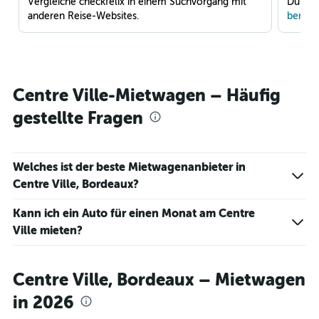
Vergleiche checkfelix in einem Suchvorgang mit
Du war
anderen Reise-Websites.
benach
Centre Ville-Mietwagen – Häufig
gestellte Fragen
Welches ist der beste Mietwagenanbieter in
Centre Ville, Bordeaux?
Kann ich ein Auto für einen Monat am Centre
Ville mieten?
Centre Ville, Bordeaux – Mietwagen
in 2026