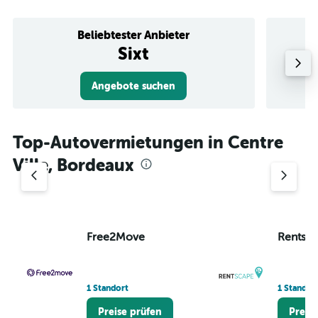
Beliebtester Anbieter
Sixt
Angebote suchen
Top-Autovermietungen in Centre
Ville, Bordeaux
Free2Move
Rentsc
1 Standort
1 Standor
Preise prüfen
Preis