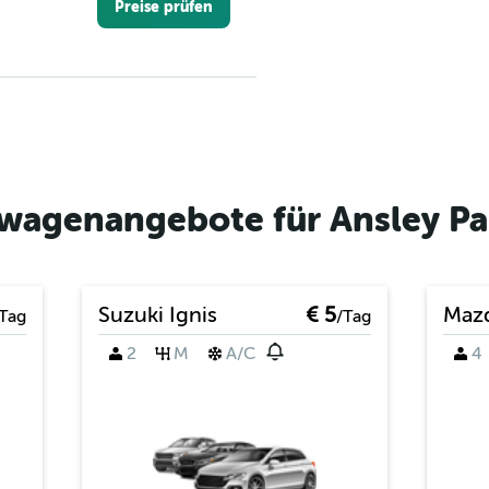
Preise prüfen
Preise prüfen
wagenangebote für Ansley Par
Suzuki Ignis
€ 5
Maz
Tag
/Tag
2
M
A/C
4