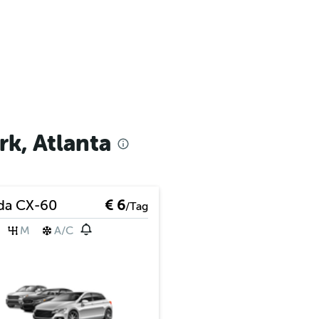
k, Atlanta
da CX-60
€ 6
/Tag
M
A/C