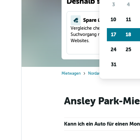
Deshalb suchen unse
3
4
10
11
Spare über 40 %
Vergleiche checkfelix in einem
17
18
Suchvorgang mit anderen Reise-
Websites.
24
25
31
Mietwagen
Nordamerika
USA
Geor
Ansley Park-Mie
Kann ich ein Auto für einen Mo