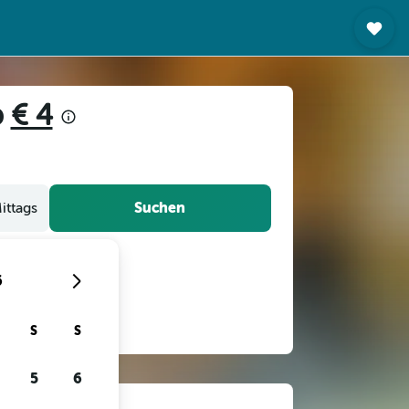
b
€ 4
Suchen
ittags
6
S
S
5
6