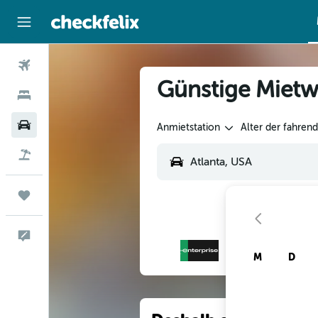
Flüge
Günstige Mietwa
Hotels
Mietwagen
Anmietstation
Alter der fahren
Flug+Hotel
Trips
Feedback
M
D