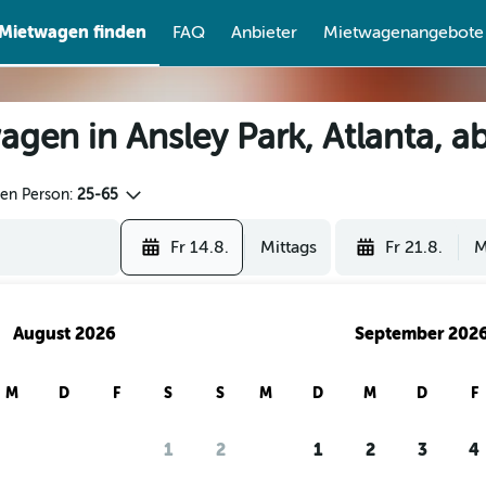
Mietwagen finden
FAQ
Anbieter
Mietwagenangebote
gen in Ansley Park, Atlanta, a
den Person:
25-65
Fr 14.8.
Mittags
Fr 21.8.
M
August 2026
September 202
M
D
F
S
S
M
D
M
D
F
1
2
1
2
3
4