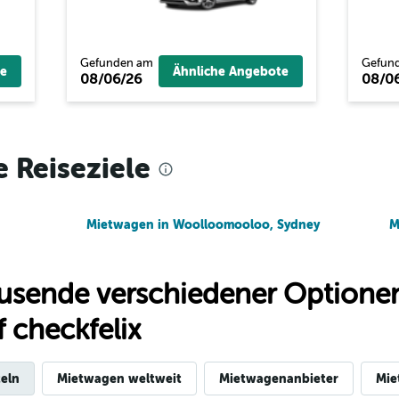
Gefunden am
Gefun
e
Ähnliche Angebote
08/06/26
08/0
e Reiseziele
Mietwagen in Woolloomooloo, Sydney
M
usende verschiedener Optionen
 checkfelix
eln
Mietwagen weltweit
Mietwagenanbieter
Mie