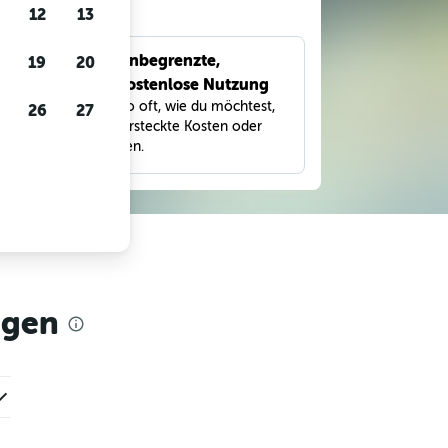
gen
12
13
Unbegrenzte,
19
20
bnisse
kostenlose Nutzung
eter,
Suche so oft, wie du möchtest,
26
27
und
ohne versteckte Kosten oder
Gebühren.
agen