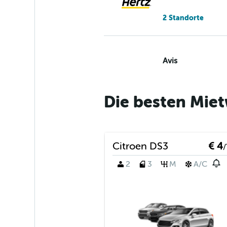
2 Standorte
Avis
Schlecht
3,9
11 Bewertungen
Die besten Miet
2 Standorte
Citroen DS3
€ 4
/
2
3
M
A/C