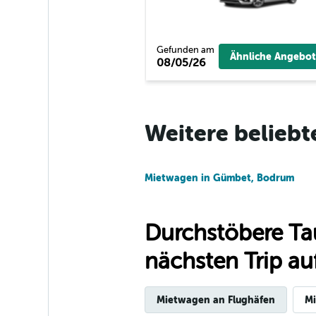
1 Standort
Gefunden am
Ähnliche Angebot
08/05/26
keddy by Europca
1 Standort
Weitere beliebt
Sunnycars
Mietwagen in Gümbet, Bodrum
2 Standorte
Durchstöbere Ta
nächsten Trip auf
Mietwagen an Flughäfen
Mi