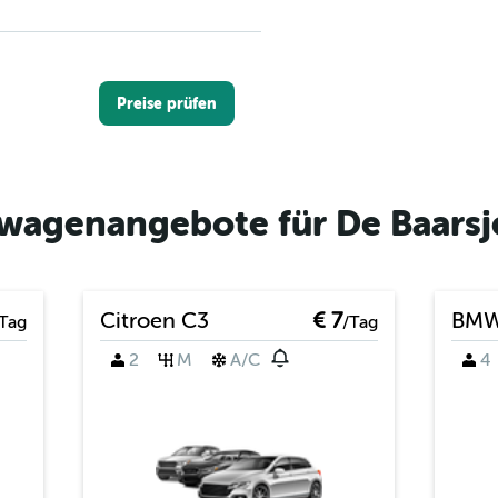
Preise prüfen
twagenangebote für De Baars
Preise prüfen
Citroen C3
€ 7
BMW
Tag
/Tag
2
M
A/C
4
Preise prüfen