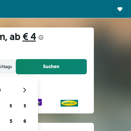
m, ab
€ 4
Suchen
ittags
6
S
S
5
6