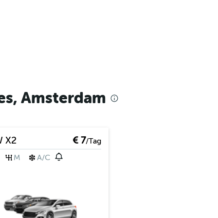
jes, Amsterdam
 X2
€ 7
/Tag
M
A/C