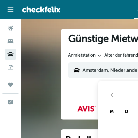
Flüge
Günstige Mietw
Hotels
Mietwagen
Anmietstation
Alter der fahren
Flug+Hotel
Trips
Feedback
M
D