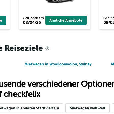
Gefunden am
Gefun
e
Ähnliche Angebote
08/04/26
08/0
r
Preise prüfen
e Reiseziele
Preise prüfen
Mietwagen in Woolloomooloo, Sydney
M
usende verschiedener Optionen
 checkfelix
etwagen in anderen Stadtvierteln
Mietwagen weltweit