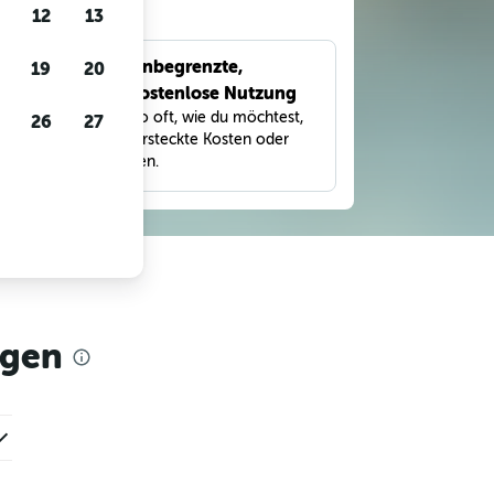
gen
12
13
Unbegrenzte,
19
20
bnisse
kostenlose Nutzung
eter,
Suche so oft, wie du möchtest,
26
27
und
ohne versteckte Kosten oder
Gebühren.
agen