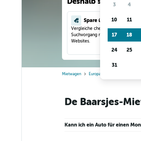
Deshalb suchen unse
3
4
10
11
Spare über 40 %
Vergleiche checkfelix in einem
17
18
Suchvorgang mit anderen Reise-
Websites.
24
25
31
Mietwagen
Europa
Niederlande
A
De Baarsjes-Mie
Kann ich ein Auto für einen Mon