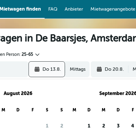
Mietwagen finden
FAQ
Anbieter
Mietwagenangebote
agen in De Baarsjes, Amsterda
den Person:
25-65
Do 13.8.
Mittags
Do 20.8.
M
August 2026
September 202
M
D
F
S
S
M
D
M
D
F
1
2
1
2
3
4