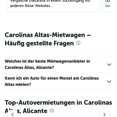
Vergleiche checkfelix in einem Suchvorgang mit
Du war
anderen Reise-Websites.
benach
Carolinas Altas-Mietwagen –
Häufig gestellte Fragen
Welches ist der beste Mietwagenanbieter in
Carolinas Altas, Alicante?
Kann ich ein Auto für einen Monat am Carolinas
Altas mieten?
Top-Autovermietungen in Carolinas
Altas, Alicante