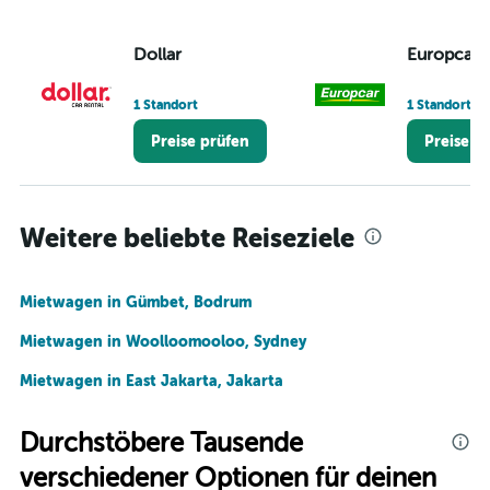
Dollar
Europcar
1 Standort
1 Standort
Preise prüfen
Preise p
Weitere beliebte Reiseziele
Mietwagen in Gümbet, Bodrum
Mietwagen in Woolloomooloo, Sydney
Mietwagen in East Jakarta, Jakarta
Durchstöbere Tausende
verschiedener Optionen für deinen