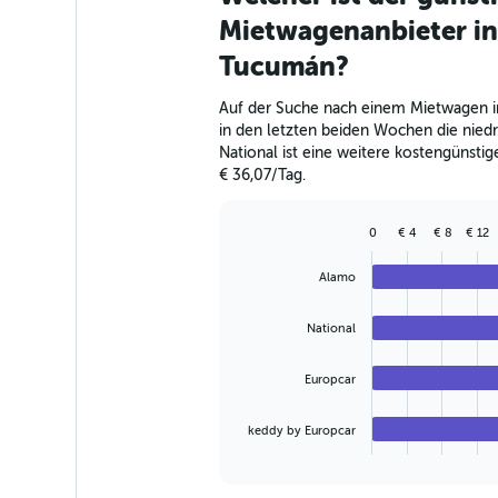
91
Mietwagenanbieter in
categories.
The
Tucumán?
chart
has
Auf der Suche nach einem Mietwagen i
1
in den letzten beiden Wochen die niedri
Y
National ist eine weitere kostengünsti
axis
€ 36,07/Tag.
displaying
values.
Range:
0
€ 4
€ 8
€ 12
Bar
0
Chart
graphic.
chart
to
Alamo
with
150.
4
bars.
National
The
Europcar
chart
has
1
keddy by Europcar
X
End
of
axis
interactive
displaying
chart