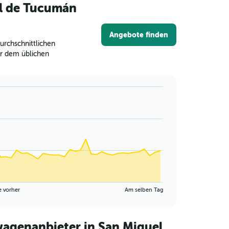
el de Tucumán
Angebote finden
rchschnittlichen
er dem üblichen
e vorher
Am selben Tag
agenanbieter in San Miguel