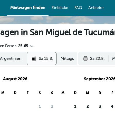
Mietwagen finden
Einblicke
FAQ
Anbieter
agen in San Miguel de Tucumá
den Person:
25-65
Sa 15.8.
Mittags
Sa 22.8.
M
August 2026
September 202
M
D
F
S
S
M
D
M
D
F
1
2
1
2
3
4