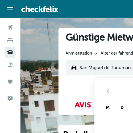
Flüge
Günstige Mietw
Hotels
Mietwagen
Anmietstation
Alter der fahren
Flug+Hotel
Trips
Feedback
M
D