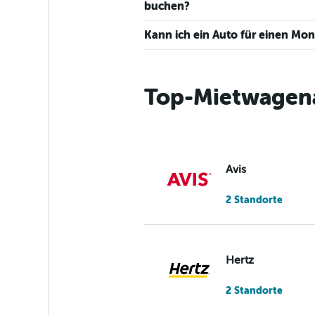
Range:
buchen?
0
to
Kann ich ein Auto für einen Mo
45.
Top-Mietwagena
Avis
2 Standorte
Hertz
2 Standorte