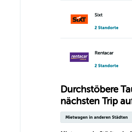
Sixt
2 Standorte
Rentacar
2 Standorte
Durchstöbere Ta
FIT Car Rental
nächsten Trip auf
2 Standorte
Mietwagen in anderen Städten
Budget