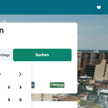
n
Suchen
ittags
6
S
S
5
6