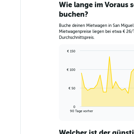
Wie lange im Voraus s
buchen?
Buche deinen Mietwagen in San Miguel 
Mietwagenpreise liegen bei etwa € 26/
Durchschnittspreis.
€ 150
Chart
Chart
graphic.
with
91
€ 100
data
points.
The
€ 50
chart
has
1
0
X
End
90 Tage vorher
of
axis
interactive
displaying
chart
categories.
Welcher ist der günst
Range: