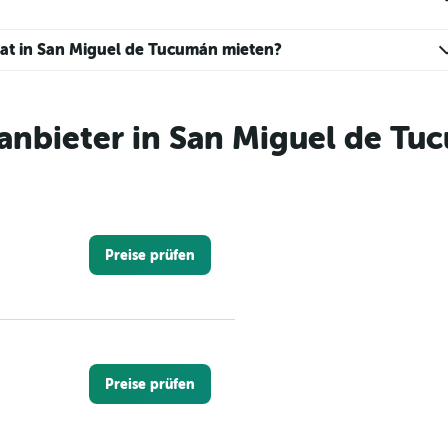
Range:
0
to
nat in San Miguel de Tucumán mieten?
4.
nbieter in San Miguel de Tu
Preise prüfen
Preise prüfen