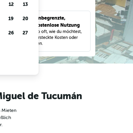
gen
12
13
Unbegrenzte,
19
20
bnisse
kostenlose Nutzung
eter,
Suche so oft, wie du möchtest,
26
27
und
ohne versteckte Kosten oder
Gebühren.
 Miguel de Tucumán
m Mieten
eßlich
r.