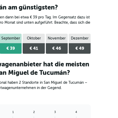
án am günstigsten?
gen dann bei etwa € 39 pro Tag. Im Gegensatz dazu ist
ro Monat sind unten aufgeführt. Beachte, dass sich die
September
Oktober
November
Dezember
€ 39
€ 41
€ 46
€ 49
agenanbieter hat die meisten
San Miguel de Tucumán?
ional haben 2 Standorte in San Miguel de Tucumán –
ietwagenunternehmen in der Gegend.
1
2
3
4