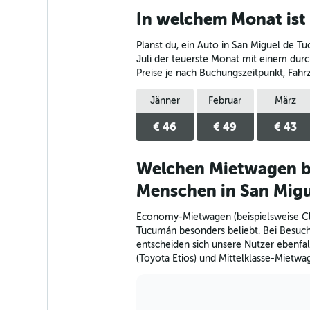
categories.
In welchem Monat ist
Range:
4
Planst du, ein Auto in San Miguel de T
categories.
The
Juli der teuerste Monat mit einem durch
chart
Preise je nach Buchungszeitpunkt, Fah
has
1
Jänner
Februar
März
Y
axis
€ 46
€ 49
€ 43
displaying
values.
Range:
Welchen Mietwagen b
0
Menschen in San Mig
to
40.
Economy-Mietwagen (beispielsweise Cl
Tucumán besonders beliebt. Bei Besuc
entscheiden sich unsere Nutzer ebenfa
(Toyota Etios) und Mittelklasse-Mietwa
Bar
Chart