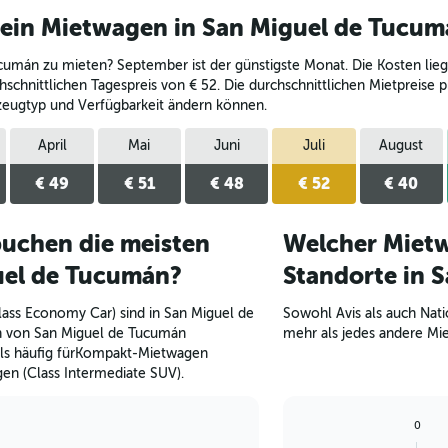
 ein Mietwagen in San Miguel de Tucum
ucumán zu mieten? September ist der günstigste Monat. Die Kosten lie
schnittlichen Tagespreis von € 52. Die durchschnittlichen Mietpreise p
rzeugtyp und Verfügbarkeit ändern können.
April
Mai
Juni
Juli
August
€ 49
€ 51
€ 48
€ 52
€ 40
uchen die meisten
Welcher Mietw
uel de Tucumán?
Standorte in 
ass Economy Car) sind in San Miguel de
Sowohl Avis als auch Nat
h von San Miguel de Tucumán
mehr als jedes andere M
lls häufig fürKompakt-Mietwagen
gen (Class Intermediate SUV).
0
Bar
Chart