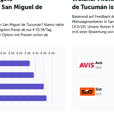
 San Miguel de
de Tucumán is
Basierend auf Feedback de
Mietwagenanbieter in San
n San Miguel de Tucumán? Alamo hatte
10.0/10). Unsere Nutzer 
gsten Preise ab nur € 33,78/Tag.
(mit einer Bewertung von 
ge Option mit Preisen schon ab
€ 16
€ 20
€ 24
€ 28
€ 32
€ 36
€ 40
Avis
10.0
Sixt
10.0