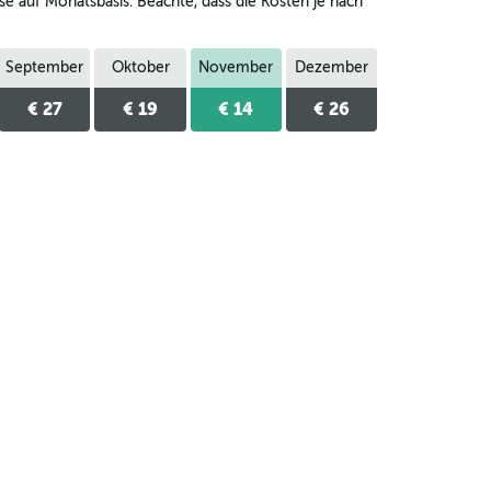
se auf Monatsbasis. Beachte, dass die Kosten je nach
September
Oktober
November
Dezember
€ 27
€ 19
€ 14
€ 26