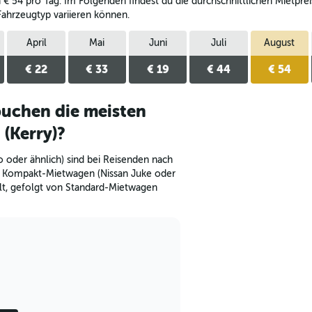
 € 54 pro Tag. Im Folgenden findest du die durchschnittlichen Mietprei
Fahrzeugtyp variieren können.
April
Mai
Juni
Juli
August
€ 22
€ 33
€ 19
€ 44
€ 54
uchen die meisten
(Kerry)?
der ähnlich) sind bei Reisenden nach
n. Kompakt-Mietwagen (Nissan Juke oder
lt, gefolgt von Standard-Mietwagen