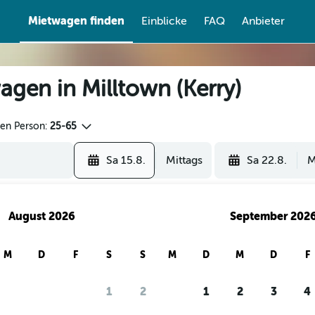
Mietwagen finden
Einblicke
FAQ
Anbieter
gen in Milltown (Kerry)
den Person:
25-65
Sa 15.8.
Mittags
Sa 22.8.
M
August 2026
September 202
M
D
F
S
S
M
D
M
D
F
1
2
1
2
3
4