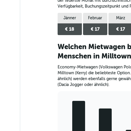
der teuerste Monat mit durchschnittlich
Verfügbarkeit, Buchungszeitpunkt und 
Jänner
Februar
März
€ 18
€ 17
€ 17
Welchen Mietwagen b
Menschen in Milltown 
Economy-Mietwagen (Volkswagen Polo o
Milltown (Kerry) die beliebteste Optio
ähnlich) werden ebenfalls gerne gewäh
(Dacia Jogger oder ähnlich).
Bar
Chart
graphic.
chart
with
5
bars.