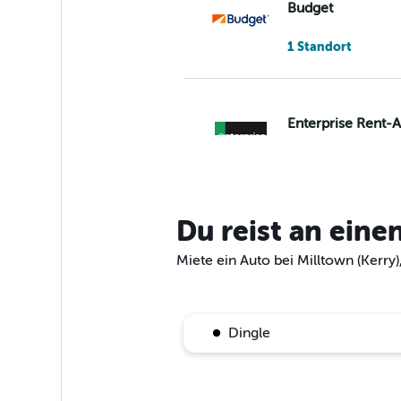
Budget
1 Standort
Enterprise Rent-
1 Standort
Du reist an eine
Easirent
Miete ein Auto bei Milltown (Kerry),
1 Standort
Dingle
Avis
1 Standort