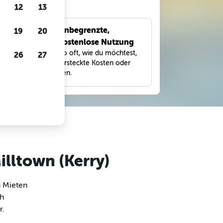
gen
12
13
Unbegrenzte,
19
20
bnisse
kostenlose Nutzung
eter,
Suche so oft, wie du möchtest,
26
27
und
ohne versteckte Kosten oder
Gebühren.
illtown (Kerry)
m Mieten
ch
r.