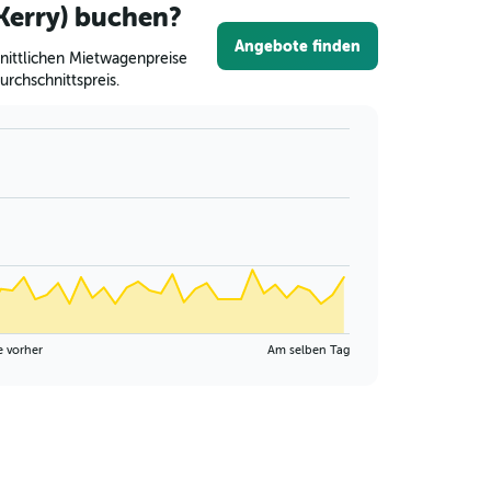
(Kerry) buchen?
Angebote finden
nittlichen Mietwagenpreise
rchschnittspreis.
e vorher
Am selben Tag