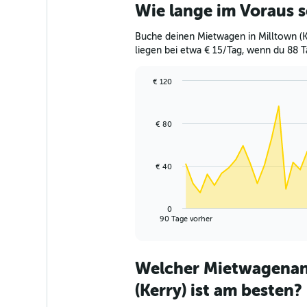
Wie lange im Voraus s
Buche deinen Mietwagen in Milltown (K
liegen bei etwa € 15/Tag, wenn du 88 
€ 120
Chart
Chart
graphic.
with
91
€ 80
data
points.
The
€ 40
chart
has
1
0
X
End
90 Tage vorher
of
axis
interactive
displaying
chart
categories.
Welcher Mietwagenanb
Range:
91
(Kerry) ist am besten?
categories.