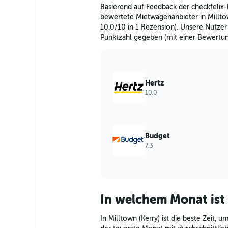
The
Basierend auf Feedback der checkfelix-
chart
bewertete Mietwagenanbieter in Millto
has
10.0/10 in 1 Rezension). Unsere Nutzer
1
Punktzahl gegeben (mit einer Bewertun
Y
axis
displaying
values.
Range:
Hertz
0
10.0
to
120.
Budget
7.3
In welchem Monat ist 
In Milltown (Kerry) ist die beste Zeit,