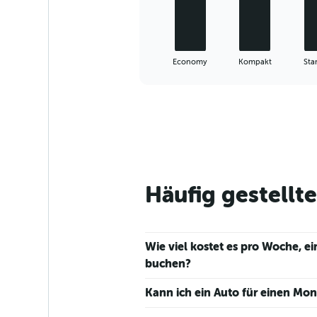
The
chart
has
1
X
End
Economy
Kompakt
Sta
of
axis
interactive
displaying
chart
categories.
Range:
5
categories.
The
chart
has
Häufig gestellt
1
Y
axis
displaying
Wie viel kostet es pro Woche, e
values.
Range:
buchen?
0
to
Kann ich ein Auto für einen Mon
36.