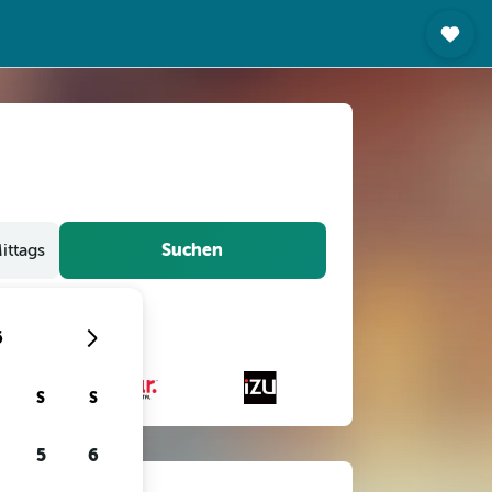
Suchen
ittags
6
S
S
5
6