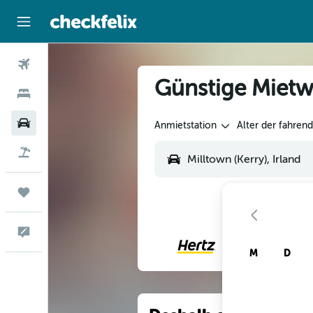
Flüge
Günstige Mietwa
Hotels
Mietwagen
Anmietstation
Alter der fahren
Flug+Hotel
Trips
Feedback
M
D