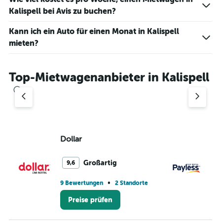
Range:
Kalispell bei Avis zu buchen?
0
to
Kann ich ein Auto für einen Monat in Kalispell
60.
mieten?
Top-Mietwagenanbieter in Kalispell
Dollar
Pa
Großartig
9,6
•
9 Bewertungen
2 Standorte
1 S
Preise prüfen