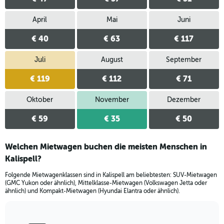
April
Mai
Juni
€ 40
€ 63
€ 117
Juli
August
September
€ 119
€ 112
€ 71
Oktober
November
Dezember
€ 59
€ 35
€ 50
Welchen Mietwagen buchen die meisten Menschen in
Kalispell?
Folgende Mietwagenklassen sind in Kalispell am beliebtesten: SUV-Mietwagen
(GMC Yukon oder ähnlich), Mittelklasse-Mietwagen (Volkswagen Jetta oder
ähnlich) und Kompakt-Mietwagen (Hyundai Elantra oder ähnlich).
Bar
Chart