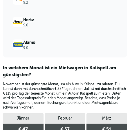
9.2
0
to
44.
Hertz
9.0
Alamo
9.0
In welchem Monat ist ein Mietwagen in Kalispell am
günstigsten?
November ist der günstigste Monat, um ein Auto in Kalispell zu mieten. Du
kannst dann mit durchschnittlich € 35/Tag rechnen. Juli ist mit durchschnittlich
€ 119 pro Tag der teuerste Monat, um ein Auto in Kalispell zu mieten. Unten
wird der Tagesmietpreis für jeden Monat angezeigt. Beachte, dass Preise je
nach Verfügbarkeit, deinem Buchungszeitpunkt und der Mietwagenklasse
schwanken können.
Jänner
Februar
März
€ 47
€ 57
€ 51