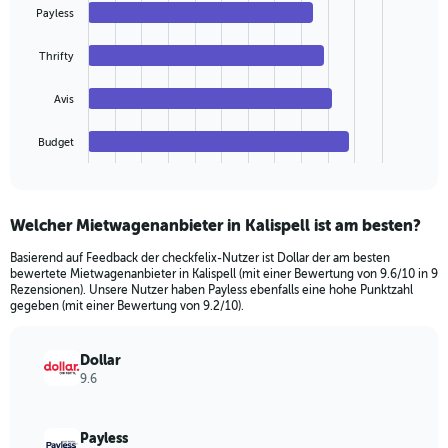
values.
with
Payless
Range:
4
bars.
0
Thrifty
to
The
120.
chart
Avis
has
1
Budget
X
End
of
axis
interactive
displaying
chart
categories.
Welcher Mietwagenanbieter in Kalispell ist am besten?
Range:
4
Basierend auf Feedback der checkfelix-Nutzer ist Dollar der am besten
categories.
bewertete Mietwagenanbieter in Kalispell (mit einer Bewertung von 9.6/10 in 9
The
Rezensionen). Unsere Nutzer haben Payless ebenfalls eine hohe Punktzahl
chart
gegeben (mit einer Bewertung von 9.2/10).
has
1
Dollar
Y
9.6
axis
displaying
values.
Payless
Range: