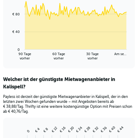
Chart
Chart
graphic.
with
91
€ 80
data
points.
€ 40
The
chart
has
0
1
90 Tage
60 Tage
30 Tage
Am se…
X
End
vorher
vorher
vorher
of
axis
interactive
displaying
chart
categories.
Welcher ist der günstigste Mietwagenanbieter in
Range:
Kalispell?
91
categories.
Payless ist derzeit der günstigste Mietwagenanbieter in Kalispell, der in den
The
letzten zwei Wochen gefunden wurde – mit Angeboten bereits ab
chart
€ 38,88/Tag. Thrifty ist eine weitere kostengünstige Option mit Preisen schon
has
ab € 40,76/Tag.
1
Y
axis
€ 40
€ 44
€ 28
€ 24
€ 36
€ 20
€ 32
€ 16
€ 12
€ 8
€ 4
Bar
Chart
0
displaying
graphic.
chart