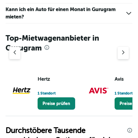
displaying
values.
Kann ich ein Auto für einen Monat in Gurugram
Range:
mieten?
0
to
36.
Top-Mietwagenanbieter in
Gurugram
Hertz
Avis
1 Standort
1 Standort
Preise prüfen
Preise p
Durchstöbere Tausende