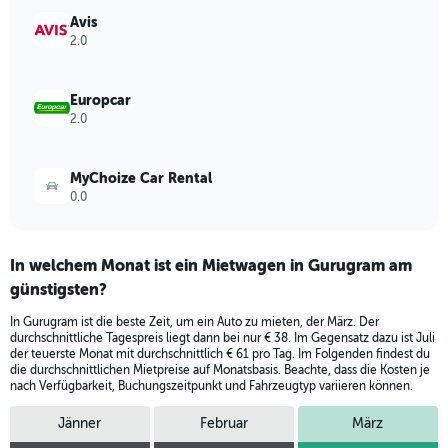
values.
Avis
Range:
2.0
0
to
360.
Europcar
2.0
MyChoize Car Rental
0.0
In welchem Monat ist ein Mietwagen in Gurugram am
günstigsten?
In Gurugram ist die beste Zeit, um ein Auto zu mieten, der März. Der
durchschnittliche Tagespreis liegt dann bei nur € 38. Im Gegensatz dazu ist Juli
der teuerste Monat mit durchschnittlich € 61 pro Tag. Im Folgenden findest du
die durchschnittlichen Mietpreise auf Monatsbasis. Beachte, dass die Kosten je
nach Verfügbarkeit, Buchungszeitpunkt und Fahrzeugtyp variieren können.
Jänner
Februar
März