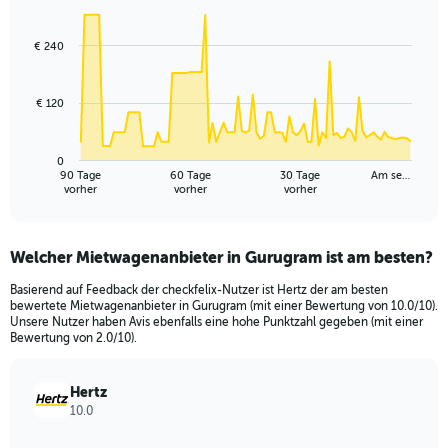
Chart
Chart
graphic.
with
91
€ 240
data
points.
€ 120
The
chart
has
0
1
90 Tage
60 Tage
30 Tage
Am se…
X
End
vorher
vorher
vorher
of
axis
interactive
displaying
chart
categories.
Welcher Mietwagenanbieter in Gurugram ist am besten?
Range:
91
Basierend auf Feedback der checkfelix-Nutzer ist Hertz der am besten
categories.
bewertete Mietwagenanbieter in Gurugram (mit einer Bewertung von 10.0/10).
The
Unsere Nutzer haben Avis ebenfalls eine hohe Punktzahl gegeben (mit einer
chart
Bewertung von 2.0/10).
has
1
Hertz
Y
10.0
axis
displaying