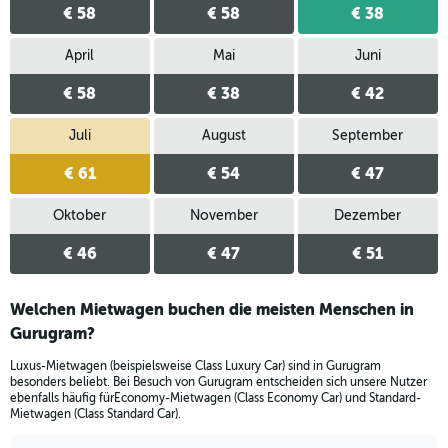
€ 58
€ 58
€ 38
April
Mai
Juni
€ 58
€ 38
€ 42
Juli
August
September
€ 61
€ 54
€ 47
Oktober
November
Dezember
€ 46
€ 47
€ 51
Welchen Mietwagen buchen die meisten Menschen in
Gurugram?
Luxus-Mietwagen (beispielsweise Class Luxury Car) sind in Gurugram
besonders beliebt. Bei Besuch von Gurugram entscheiden sich unsere Nutzer
ebenfalls häufig fürEconomy-Mietwagen (Class Economy Car) und Standard-
Mietwagen (Class Standard Car).