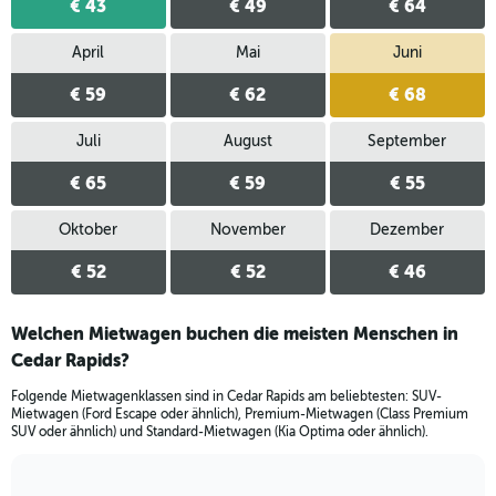
€ 43
€ 49
€ 64
April
Mai
Juni
€ 59
€ 62
€ 68
Juli
August
September
€ 65
€ 59
€ 55
Oktober
November
Dezember
€ 52
€ 52
€ 46
Welchen Mietwagen buchen die meisten Menschen in
Cedar Rapids?
Folgende Mietwagenklassen sind in Cedar Rapids am beliebtesten: SUV-
Mietwagen (Ford Escape oder ähnlich), Premium-Mietwagen (Class Premium
SUV oder ähnlich) und Standard-Mietwagen (Kia Optima oder ähnlich).