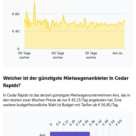
Chart
Chart
graphic.
with
91
€ 80
data
points.
€ 40
The
chart
has
0
1
90 Tage
60 Tage
30 Tage
Am se…
X
End
vorher
vorher
vorher
of
axis
interactive
displaying
chart
categories.
Welcher ist der günstigste Mietwagenanbieter in Cedar
Range:
Rapids?
91
categories.
In Cedar Rapids ist das derzeit günstigste Mietwagenunternehmen Avis, das in
The
den letzten zwei Wochen Preise ab nur € 42,13/Tag angeboten hat. Eine
chart
weitere budgetfreundliche Wahl ist Budget mit Tarifen ab € 56,85/Tag.
has
1
Y
€ 48
€ 60
€ 24
€ 54
€ 42
€ 36
€ 30
€ 18
€ 12
€ 6
Bar
Chart
0
axis
graphic.
chart
displaying
with
Avis