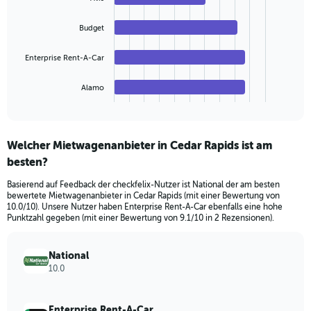
values.
4
Range:
bars.
Budget
0
to
The
120.
chart
Enterprise Rent-A-Car
has
1
Alamo
X
End
of
axis
interactive
displaying
chart
categories.
Welcher Mietwagenanbieter in Cedar Rapids ist am
Range:
besten?
4
categories.
Basierend auf Feedback der checkfelix-Nutzer ist National der am besten
The
bewertete Mietwagenanbieter in Cedar Rapids (mit einer Bewertung von
chart
10.0/10). Unsere Nutzer haben Enterprise Rent-A-Car ebenfalls eine hohe
has
Punktzahl gegeben (mit einer Bewertung von 9.1/10 in 2 Rezensionen).
1
Y
axis
National
displaying
10.0
values.
Range:
0
Enterprise Rent-A-Car