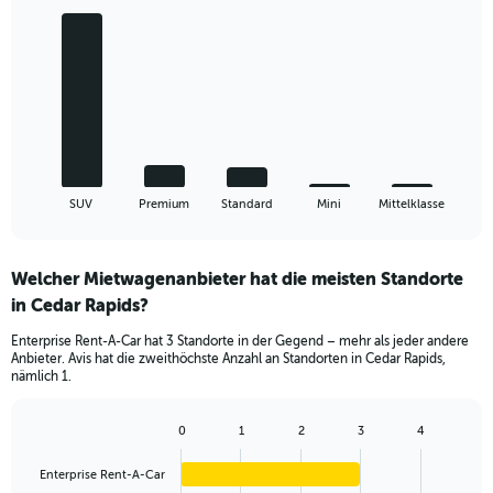
Bar
Chart
graphic.
chart
with
5
bars.
The
chart
has
1
X
End
SUV
Premium
Standard
Mini
Mittelklasse
of
axis
interactive
displaying
chart
categories.
Welcher Mietwagenanbieter hat die meisten Standorte
Range:
in Cedar Rapids?
5
categories.
Enterprise Rent-A-Car hat 3 Standorte in der Gegend – mehr als jeder andere
The
Anbieter. Avis hat die zweithöchste Anzahl an Standorten in Cedar Rapids,
chart
nämlich 1.
has
1
Y
0
1
2
3
4
Bar
Chart
axis
graphic.
chart
displaying
Enterprise Rent-A-Car
with