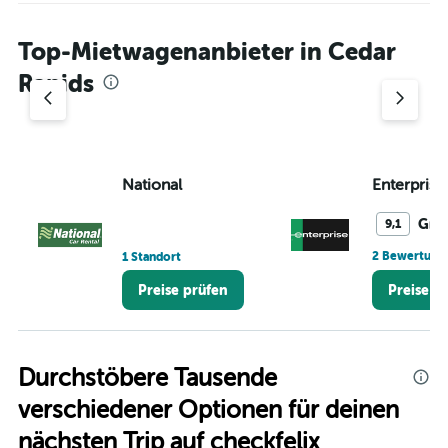
to
4.
Top-Mietwagenanbieter in Cedar
Rapids
National
Enterprise
Gro
9,1
2 Bewertung
1 Standort
Preise prüfen
Preise p
Durchstöbere Tausende
verschiedener Optionen für deinen
nächsten Trip auf checkfelix