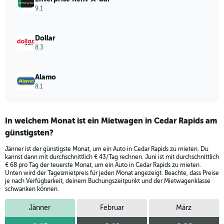
to
9.1
60.
Dollar
8.3
Alamo
8.1
In welchem Monat ist ein Mietwagen in Cedar Rapids am
günstigsten?
Jänner ist der günstigste Monat, um ein Auto in Cedar Rapids zu mieten. Du
kannst dann mit durchschnittlich € 43/Tag rechnen. Juni ist mit durchschnittlich
€ 68 pro Tag der teuerste Monat, um ein Auto in Cedar Rapids zu mieten.
Unten wird der Tagesmietpreis für jeden Monat angezeigt. Beachte, dass Preise
je nach Verfügbarkeit, deinem Buchungszeitpunkt und der Mietwagenklasse
schwanken können.
Jänner
Februar
März