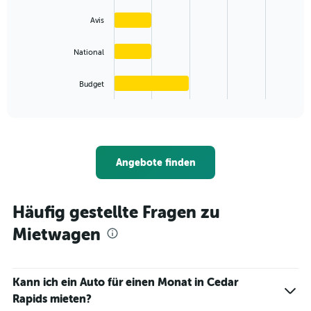
values.
4
Range:
bars.
Avis
0
to
The
90.
National
chart
has
1
Budget
X
End
of
axis
interactive
displaying
chart
categories.
Range:
4
Angebote finden
categories.
The
chart
Häufig gestellte Fragen zu
has
1
Mietwagen
Y
axis
displaying
values.
Kann ich ein Auto für einen Monat in Cedar
Range:
Rapids mieten?
0