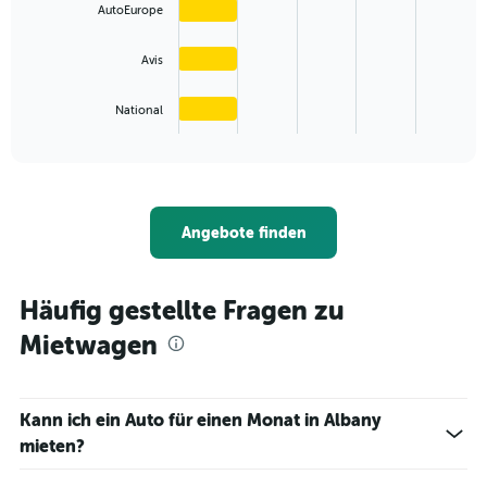
Range:
AutoEurope
0
to
The
36.
Avis
chart
has
1
National
X
End
of
axis
interactive
displaying
chart
categories.
Range:
4
Angebote finden
categories.
The
chart
Häufig gestellte Fragen zu
has
1
Mietwagen
Y
axis
displaying
values.
Kann ich ein Auto für einen Monat in Albany
Range:
mieten?
0
to