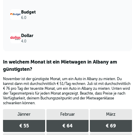
to
88.
Budget
6.0
Dollar
4.0
In welchem Monat ist ein Mietwagen in Albany am
günstigsten?
November ist der günstigste Monat, um ein Auto in Albany zu mieten. Du
kannst dann mit durchschnittlich € 51/Tag rechnen. Juli ist mit durchschnittlich
€ 76 pro Tag der teuerste Monat, um ein Auto in Albany zu mieten. Unten wird
der Tagesmietpreis für jeden Monat angezeigt. Beachte, dass Preise je nach
Verfügbarkeit, deinem Buchungszeitpunkt und der Mietwagenklasse
schwanken können.
Jänner
Februar
März
€ 55
€ 64
€ 69