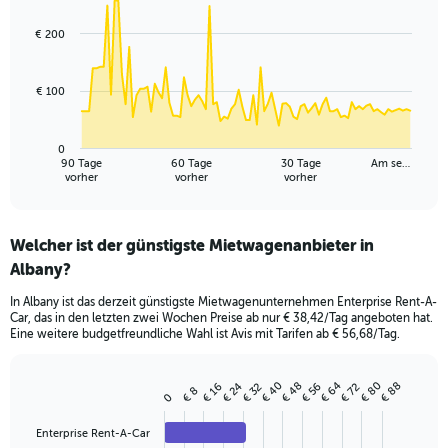
graphic.
with
91
€ 200
data
points.
€ 100
The
chart
has
0
1
90 Tage
60 Tage
30 Tage
Am se…
X
End
vorher
vorher
vorher
of
axis
interactive
displaying
chart
categories.
Welcher ist der günstigste Mietwagenanbieter in
Range:
Albany?
91
categories.
In Albany ist das derzeit günstigste Mietwagenunternehmen Enterprise Rent-A-
The
Car, das in den letzten zwei Wochen Preise ab nur € 38,42/Tag angeboten hat.
chart
Eine weitere budgetfreundliche Wahl ist Avis mit Tarifen ab € 56,68/Tag.
has
1
Y
€ 48
€ 64
€ 80
€ 40
€ 88
€ 24
€ 56
€ 16
€ 32
€ 72
€ 8
Bar
Chart
0
axis
graphic.
chart
displaying
with
Enterprise Rent-A-Car
values.
4