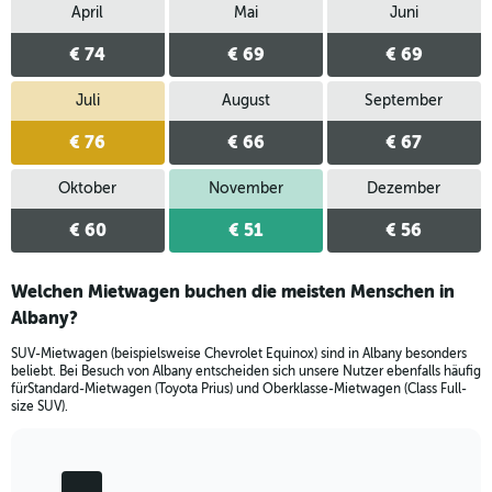
April
Mai
Juni
€ 74
€ 69
€ 69
Juli
August
September
€ 76
€ 66
€ 67
Oktober
November
Dezember
€ 60
€ 51
€ 56
Welchen Mietwagen buchen die meisten Menschen in
Albany?
SUV-Mietwagen (beispielsweise Chevrolet Equinox) sind in Albany besonders
beliebt. Bei Besuch von Albany entscheiden sich unsere Nutzer ebenfalls häufig
fürStandard-Mietwagen (Toyota Prius) und Oberklasse-Mietwagen (Class Full-
size SUV).
Bar
Chart
graphic.
chart