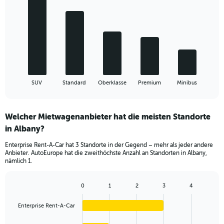
with
5
bars.
The
chart
has
1
X
End
SUV
Standard
Oberklasse
Premium
Minibus
of
axis
interactive
displaying
chart
categories.
Welcher Mietwagenanbieter hat die meisten Standorte
Range:
in Albany?
5
categories.
Enterprise Rent-A-Car hat 3 Standorte in der Gegend – mehr als jeder andere
The
Anbieter. AutoEurope hat die zweithöchste Anzahl an Standorten in Albany,
chart
nämlich 1.
has
1
Y
0
1
2
3
4
Bar
Chart
axis
graphic.
chart
displaying
Enterprise Rent-A-Car
with
values.
4
bars.