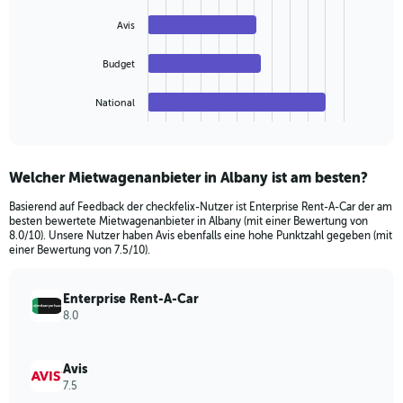
Range:
bars.
Avis
0
to
The
300.
chart
Budget
has
1
National
X
End
of
axis
interactive
displaying
chart
categories.
Welcher Mietwagenanbieter in Albany ist am besten?
Range:
4
Basierend auf Feedback der checkfelix-Nutzer ist Enterprise Rent-A-Car der am
categories.
besten bewertete Mietwagenanbieter in Albany (mit einer Bewertung von
The
8.0/10). Unsere Nutzer haben Avis ebenfalls eine hohe Punktzahl gegeben (mit
chart
einer Bewertung von 7.5/10).
has
1
Enterprise Rent-A-Car
Y
8.0
axis
displaying
values.
Avis
Range:
7.5
0