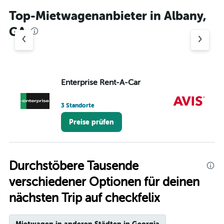
4.
Top-Mietwagenanbieter in Albany,
GA
Enterprise Rent-A-Car
Av
3 Standorte
1 S
Preise prüfen
Durchstöbere Tausende
verschiedener Optionen für deinen
nächsten Trip auf checkfelix