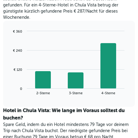
letzten
anzeigt.
gefunden. Für ein 4-Sterne-Hotel in Chula Vista betrug der
3
günstigste kürzlich gefundene Preis € 287/Nacht für dieses
Tagen
Wochenende.
gefunden
wurde,
aggregiert
€ 360
nach
Bar
Chart
Sternebewertung.
graphic.
chart
with
Das
€ 240
3
Diagramm
bars.
hat
1
Das
€ 120
X-
folgende
Achse,
Diagramm
die
zeigt
die
0
den
End
2-Sterne
3-Sterne
4-Sterne
Hotelkategorien
of
durchschnittlichen
nach
interactive
Zimmerpreis
chart
Sternen
für
Hotel in Chula Vista: Wie lange im Voraus solltest du
anzeigt
dieses
buchen?
Das
Wochenende
Diagramm
Spare Geld, indem du ein Hotel mindestens 79 Tage vor deinem
in
hat
Trip nach Chula Vista buchst. Der niedrigste gefundene Preis bei
den
1
einer Buchung 79 Tage im Voraus betrug € 68 pro Nacht.