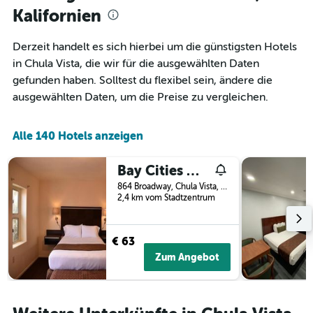
die
Aufenthaltsdatum
Kalifornien
den
rückt.
durchschnittlichen
Das
Derzeit handelt es sich hierbei um die günstigsten Hotels
Zimmerpreis
Diagramm
an
in Chula Vista, die wir für die ausgewählten Daten
hat
diesem
1
gefunden haben. Solltest du flexibel sein, ändere die
Wochenende
X-
ausgewählten Daten, um die Preise zu vergleichen.
anzeigt,
Achse,
der
die
in
die
Alle 140 Hotels anzeigen
den
Anzahl
letzten
der
3
Bay Cities Motel
Tage
Tagen
vor
864 Broadway, Chula Vista, CA, USA
gefunden
dem
2,4 km vom Stadtzentrum
wurde.
Aufenthalt
anzeigt
Das
€ 63
Diagramm
Zum Angebot
hat
1
Y-
Achse,