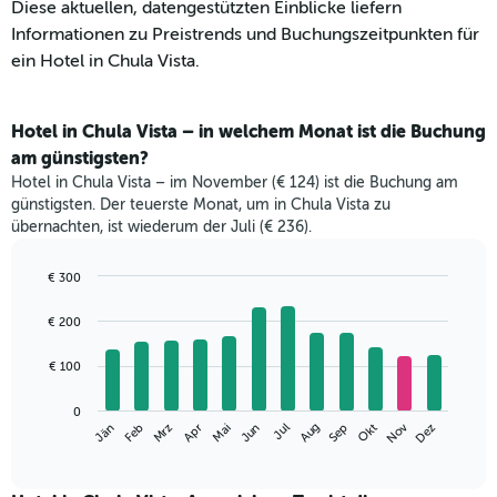
Diese aktuellen, datengestützten Einblicke liefern
Informationen zu Preistrends und Buchungszeitpunkten für
ein Hotel in Chula Vista.
Hotel in Chula Vista – in welchem Monat ist die Buchung
am günstigsten?
Hotel in Chula Vista – im November (€ 124) ist die Buchung am
günstigsten. Der teuerste Monat, um in Chula Vista zu
übernachten, ist wiederum der Juli (€ 236).
€ 300
Bar
Chart
graphic.
chart
€ 200
with
12
€ 100
bars.
Das
0
Nov
Mrz
Jun
Sep
Dez
Jän
Apr
Jul
Okt
Feb
Mai
Aug
folgende
End
of
Diagramm
interactive
zeigt
chart