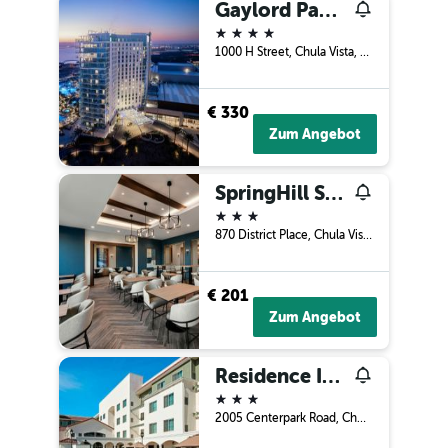
Gaylord Pacific Resort & Convention Center
4 Sterne
1000 H Street, Chula Vista, CA, USA
€ 330
Zum Angebot
SpringHill Suites by Marriott Chula Vista Eastlake
3 Sterne
870 District Place, Chula Vista, CA, USA
€ 201
Zum Angebot
Residence Inn by Marriott San Diego Chula Vista
3 Sterne
2005 Centerpark Road, Chula Vista, CA, USA