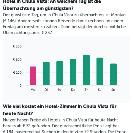
den
Hotel in Chula Vista: An welchem Tag ist die
durchschnittlichen
Übernachtung am günstigsten?
Zimmerpreis
Der günstigste Tag, um in Chula Vista zu übernachten, ist Montag
im
(€ 146). Andererseits können Reisende damit rechnen, an einem
jeweiligen
Freitag am meisten zu zahlen. Dann beträgt der durchschnittliche
Monat
Übernachtungspreis € 237.
an.
Das
Diagramm
€ 300
hat
Bar
Chart
1
graphic.
chart
€ 200
with
X-
7
Achse,
bars.
€ 100
die
die
Das
Monate
0
folgende
End
anzeigt.
Mo
Di
Mi
Do
Fr
Sa
So
of
Diagramm
Das
interactive
zeigt
chart
Diagramm
den
Wie viel kostet ein Hotel-Zimmer in Chula Vista für
hat
durchschnittlichen
1
heute Nacht?
Preis
Y-
Nutzer haben Preise ab Hotels in Chula Vista für heute Nacht
eines
Achse,
bereits ab € 72 gefunden. Der durchschnittliche Preis liegt bei
Zimmers
die
€ 184, basierend auf Suchen in den letzten 72 Stunden. Die Preise