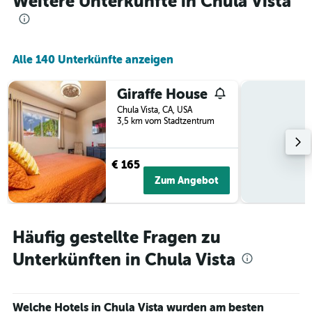
Weitere Unterkünfte in Chula Vista
die
den
durchschnittlichen
Zimmerpreis
anzeigt
Alle 140 Unterkünfte anzeigen
Giraffe House
Chula Vista, CA, USA
3,5 km vom Stadtzentrum
€ 165
Zum Angebot
Häufig gestellte Fragen zu
Unterkünften in Chula Vista
Welche Hotels in Chula Vista wurden am besten