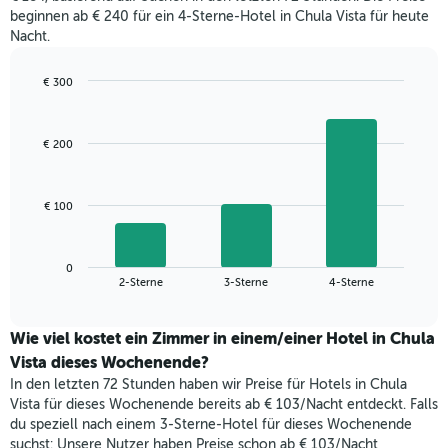
für
den
beginnen ab € 240 für ein 4-Sterne-Hotel in Chula Vista für heute
den
durchschnittlichen
Nacht.
jeweiligen
Zimmerpreis
Wochentag.
anzeigt.
Das
€ 300
Diagramm
Bar
Chart
hat
graphic.
chart
with
1
€ 200
3
X-
bars.
Achse,
die
Das
€ 100
die
folgende
Wochentage
Diagramm
anzeigt.
zeigt
Das
0
den
End
2-Sterne
3-Sterne
4-Sterne
Diagramm
of
durchschnittlichen
hat
interactive
Zimmerpreis,
chart
1
der
Wie viel kostet ein Zimmer in einem/einer Hotel in Chula
Y-
für
Vista dieses Wochenende?
Achse,
heute
die
In den letzten 72 Stunden haben wir Preise für Hotels in Chula
Nacht
den
Vista für dieses Wochenende bereits ab € 103/Nacht entdeckt. Falls
in
durchschnittlichen
du speziell nach einem 3-Sterne-Hotel für dieses Wochenende
den
Zimmerpreis
suchst: Unsere Nutzer haben Preise schon ab € 103/Nacht