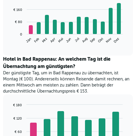
Bar
Chart
graphic.
chart
€ 160
with
12
€ 80
bars.
Das
0
Nov
Mrz
Jun
Sep
Dez
Apr
Jul
Jän
Okt
Feb
Mai
Aug
folgende
End
of
Diagramm
interactive
zeigt
chart
den
Hotel in Bad Rappenau: An welchem Tag ist die
durchschnittlichen
Übernachtung am günstigsten?
Zimmerpreis
Der günstigste Tag, um in Bad Rappenau zu übernachten, ist
im
Montag (€ 100). Andererseits können Reisende damit rechnen, an
jeweiligen
einem Mittwoch am meisten zu zahlen. Dann beträgt der
Monat
durchschnittliche Übernachtungspreis € 153.
an.
Das
Diagramm
€ 180
hat
Bar
Chart
1
graphic.
chart
€ 120
with
X-
7
Achse,
bars.
€ 60
die