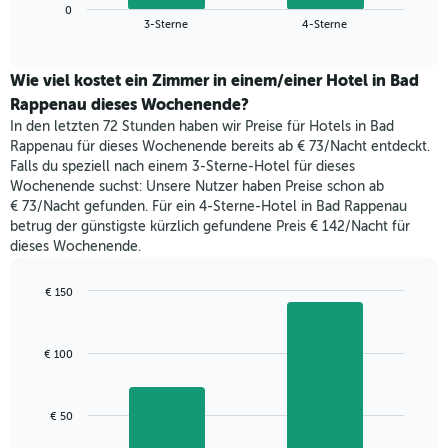
zeigt
Das
0
den
End
3-Sterne
4-Sterne
Diagramm
of
durchschnittlichen
hat
interactive
Zimmerpreis,
chart
1
der
Wie viel kostet ein Zimmer in einem/einer Hotel in Bad
Y-
für
Rappenau dieses Wochenende?
Achse,
heute
die
In den letzten 72 Stunden haben wir Preise für Hotels in Bad
Nacht
den
Rappenau für dieses Wochenende bereits ab € 73/Nacht entdeckt.
in
durchschnittlichen
Falls du speziell nach einem 3-Sterne-Hotel für dieses
den
Zimmerpreis
Wochenende suchst: Unsere Nutzer haben Preise schon ab
letzten
anzeigt.
€ 73/Nacht gefunden. Für ein 4-Sterne-Hotel in Bad Rappenau
3
betrug der günstigste kürzlich gefundene Preis € 142/Nacht für
Tagen
dieses Wochenende.
gefunden
wurde,
aggregiert
€ 150
nach
Bar
Chart
Sternebewertung.
graphic.
chart
with
Das
€ 100
2
Diagramm
bars.
hat
1
Das
€ 50
X-
folgende
Achse,