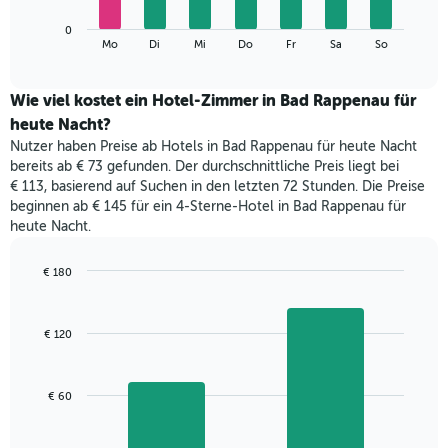
die
Das
Monate
0
folgende
End
anzeigt.
Mo
Di
Mi
Do
Fr
Sa
So
of
Diagramm
Das
interactive
zeigt
chart
Diagramm
den
Wie viel kostet ein Hotel-Zimmer in Bad Rappenau für
hat
durchschnittlichen
1
heute Nacht?
Preis
Y-
Nutzer haben Preise ab Hotels in Bad Rappenau für heute Nacht
eines
Achse,
bereits ab € 73 gefunden. Der durchschnittliche Preis liegt bei
Zimmers
die
€ 113, basierend auf Suchen in den letzten 72 Stunden. Die Preise
für
den
beginnen ab € 145 für ein 4-Sterne-Hotel in Bad Rappenau für
den
durchschnittlichen
heute Nacht.
jeweiligen
Zimmerpreis
Wochentag.
anzeigt.
Das
€ 180
Diagramm
Bar
Chart
hat
graphic.
chart
with
1
€ 120
2
X-
bars.
Achse,
die
Das
€ 60
die
folgende
Wochentage
Diagramm
anzeigt.