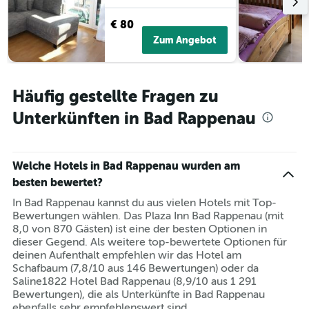
Tagen
Hotelkategorien
anzeigt.
nach
€ 80
Sternen
Zum Angebot
anzeigt
Das
Diagramm
hat
Häufig gestellte Fragen zu
1
Y-
Unterkünften in Bad Rappenau
Achse,
die
den
Welche Hotels in Bad Rappenau wurden am
durchschnittlichen
Zimmerpreis
besten bewertet?
an
In Bad Rappenau kannst du aus vielen Hotels mit Top-
diesem
Bewertungen wählen. Das Plaza Inn Bad Rappenau (mit
Wochenende
8,0 von 870 Gästen) ist eine der besten Optionen in
anzeigt,
dieser Gegend. Als weitere top-bewertete Optionen für
der
deinen Aufenthalt empfehlen wir das Hotel am
in
Schafbaum (7,8/10 aus 146 Bewertungen) oder da
den
Saline1822 Hotel Bad Rappenau (8,9/10 aus 1 291
letzten
Bewertungen), die als Unterkünfte in Bad Rappenau
3
ebenfalls sehr empfehlenswert sind.