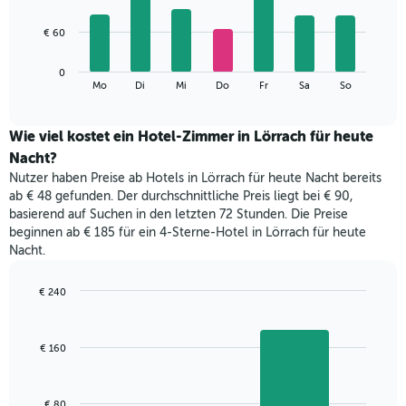
X-
7
Achse,
bars.
€ 60
die
die
Das
Monate
0
folgende
End
anzeigt.
Mo
Di
Mi
Do
Fr
Sa
So
of
Diagramm
Das
interactive
zeigt
chart
Diagramm
den
Wie viel kostet ein Hotel-Zimmer in Lörrach für heute
hat
durchschnittlichen
1
Nacht?
Preis
Y-
Nutzer haben Preise ab Hotels in Lörrach für heute Nacht bereits
eines
Achse,
ab € 48 gefunden. Der durchschnittliche Preis liegt bei € 90,
Zimmers
die
basierend auf Suchen in den letzten 72 Stunden. Die Preise
für
den
beginnen ab € 185 für ein 4-Sterne-Hotel in Lörrach für heute
den
durchschnittlichen
Nacht.
jeweiligen
Zimmerpreis
Wochentag.
anzeigt.
Das
€ 240
Diagramm
Bar
Chart
hat
graphic.
chart
with
1
€ 160
2
X-
bars.
Achse,
die
Das
€ 80