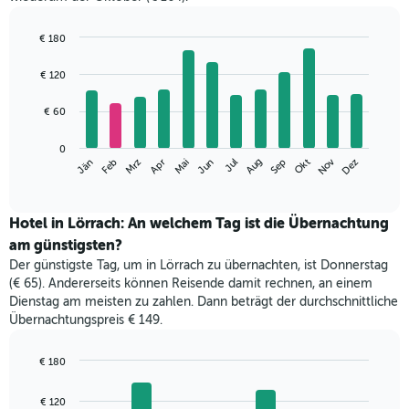
€ 180
Bar
Chart
graphic.
chart
€ 120
with
12
€ 60
bars.
Das
0
Nov
Jän
Apr
Jul
Okt
Mrz
Jun
Sep
Dez
Feb
Mai
Aug
folgende
End
of
Diagramm
interactive
zeigt
chart
den
Hotel in Lörrach: An welchem Tag ist die Übernachtung
durchschnittlichen
am günstigsten?
Zimmerpreis
Der günstigste Tag, um in Lörrach zu übernachten, ist Donnerstag
im
(€ 65). Andererseits können Reisende damit rechnen, an einem
jeweiligen
Dienstag am meisten zu zahlen. Dann beträgt der durchschnittliche
Monat
Übernachtungspreis € 149.
an.
Das
Diagramm
€ 180
hat
Bar
Chart
1
graphic.
chart
€ 120
with