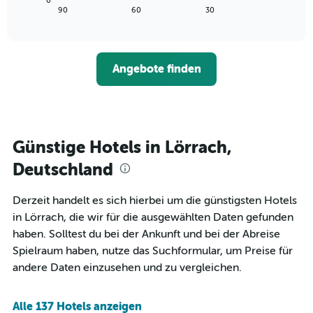
0
die
zeigt,
letzten
End
90
60
30
die
of
wie
3
interactive
Hotelkategorien
sich
Tagen
chart
nach
der
anzeigt.
Sternen
Preis
Angebote finden
anzeigt
für
Das
ein
Diagramm
Zimmer
hat
ändert,
1
je
Y-
näher
Günstige Hotels in Lörrach,
Achse,
das
die
Aufenthaltsdatum
Deutschland
den
rückt.
durchschnittlichen
Das
Derzeit handelt es sich hierbei um die günstigsten Hotels
Zimmerpreis
Diagramm
an
in Lörrach, die wir für die ausgewählten Daten gefunden
hat
diesem
1
haben. Solltest du bei der Ankunft und bei der Abreise
Wochenende
X-
Spielraum haben, nutze das Suchformular, um Preise für
anzeigt,
Achse,
andere Daten einzusehen und zu vergleichen.
der
die
in
die
den
Anzahl
Alle 137 Hotels anzeigen
letzten
der