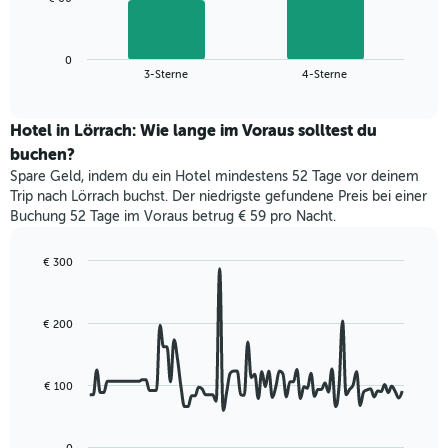
1
folgende
X-
Diagramm
Achse,
zeigt
die
0
den
End
3-Sterne
4-Sterne
die
of
durchschnittlichen
interactive
Hotelkategorien
Zimmerpreis
chart
nach
für
Hotel in Lörrach: Wie lange im Voraus solltest du
Sternen
dieses
buchen?
anzeigt
Wochenende
Das
Spare Geld, indem du ein Hotel mindestens 52 Tage vor deinem
in
Diagramm
Trip nach Lörrach buchst. Der niedrigste gefundene Preis bei einer
den
hat
Buchung 52 Tage im Voraus betrug € 59 pro Nacht.
letzten
1
3
Y-
Tagen,
€ 300
Achse,
aggregiert
Line
Chart
die
graphic.
chart
nach
den
with
Sternebewertung.
€ 200
durchschnittlichen
90
Das
data
Zimmerpreis
Diagramm
points.
für
hat
heute
€ 100
1
Das
Nacht
X-
folgende
in
Achse,
Diagramm
den