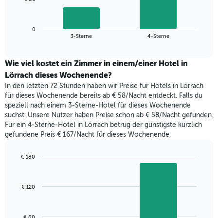
die
folgende
Wochentage
Diagramm
anzeigt.
zeigt
Das
0
den
End
3-Sterne
4-Sterne
Diagramm
of
durchschnittlichen
hat
interactive
Zimmerpreis,
chart
1
der
Wie viel kostet ein Zimmer in einem/einer Hotel in
Y-
für
Lörrach dieses Wochenende?
Achse,
heute
die
In den letzten 72 Stunden haben wir Preise für Hotels in Lörrach
Nacht
den
für dieses Wochenende bereits ab € 58/Nacht entdeckt. Falls du
in
durchschnittlichen
speziell nach einem 3-Sterne-Hotel für dieses Wochenende
den
Zimmerpreis
suchst: Unsere Nutzer haben Preise schon ab € 58/Nacht gefunden.
letzten
anzeigt.
Für ein 4-Sterne-Hotel in Lörrach betrug der günstigste kürzlich
3
gefundene Preis € 167/Nacht für dieses Wochenende.
Tagen
gefunden
wurde,
€ 180
aggregiert
Bar
Chart
nach
graphic.
chart
with
Sternebewertung.
€ 120
2
Das
bars.
Diagramm
hat
Das
€ 60