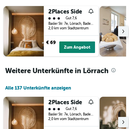
3
Tage
Tagen
vor
2Places Side
gefunden
dem
Bewertungskategorie 3
Gut 7,6
wurde.
Aufenthalt
Basler Str. 7e, Lörrach, Baden-Württemberg, Deutschland
anzeigt
2,0 km vom Stadtzentrum
Das
Diagramm
€ 69
hat
Zum Angebot
1
Y-
Achse,
die
Weitere Unterkünfte in Lörrach
den
durchschnittlichen
Zimmerpreis
anzeigt
Alle 137 Unterkünfte anzeigen
2Places Side
Bewertungskategorie 3
Gut 7,6
Basler Str. 7e, Lörrach, Baden-Württemberg, Deutschland
2,0 km vom Stadtzentrum