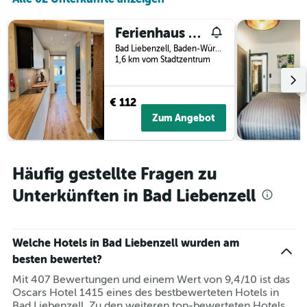
X-
Achse,
Ferienhaus Fuchseck
die
die
Bad Liebenzell, Baden-Württemberg, Deutschland
Wochentage
1,6 km vom Stadtzentrum
anzeigt.
Das
Diagramm
€ 112
hat
Zum Angebot
1
Y-
Achse,
die
Häufig gestellte Fragen zu
den
durchschnittlichen
Unterkünften in Bad Liebenzell
Zimmerpreis
anzeigt.
Welche Hotels in Bad Liebenzell wurden am
besten bewertet?
Mit 407 Bewertungen und einem Wert von 9,4/10 ist das
Oscars Hotel 1415 eines des bestbewerteten Hotels in
Bad Liebenzell. Zu den weiteren top-bewerteten Hotels