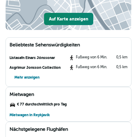
Auf Karte anzeigen
Beliebteste Sehenswürdigkeiten
Fußweg von 6 Min.
0,5 km
Listasafn Einars Jónssonar
Fußweg von 6 Min.
0,5 km
Asgrimur Jonsson Collection
Mehr anzeigen
Mietwagen
€ 77 durchschnittlich pro Tag
Mietwagen in Reykjavík
Nächstgelegene Flughäfen