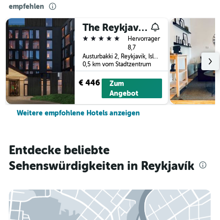
empfehlen
The Reykjavik EDITION
5 Sterne
Hervorragend
8,7
Austurbakki 2, Reykjavík, Island
0,5 km vom Stadtzentrum
€ 446
Zum
Angebot
Weitere empfohlene Hotels anzeigen
Entdecke beliebte
Sehenswürdigkeiten in Reykjavík