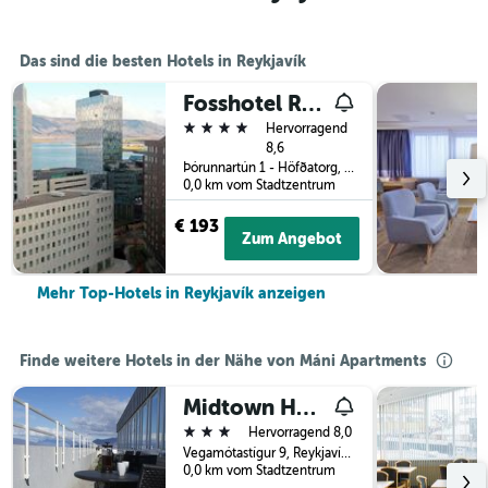
Das sind die besten Hotels in Reykjavík
Fosshotel Reykjavik
4 Sterne
Hervorragend
8,6
Þórunnartún 1 - Höfðatorg, Reykjavík, Island
0,0 km vom Stadtzentrum
€ 193
Zum Angebot
Mehr Top-Hotels in Reykjavík anzeigen
Finde weitere Hotels in der Nähe von Máni Apartments
Midtown Hotel
3 Sterne
Hervorragend 8,0
Vegamótastígur 9, Reykjavík, Island
0,0 km vom Stadtzentrum