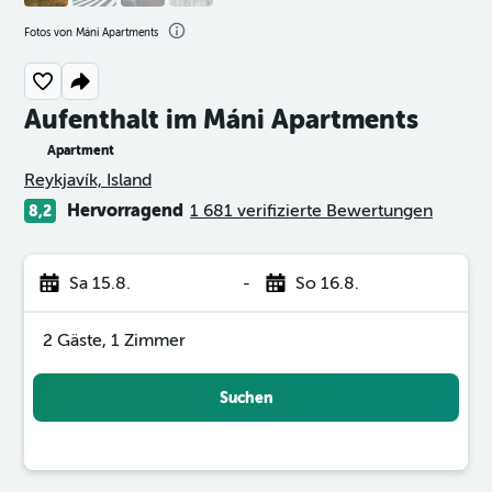
Fotos von Máni Apartments
Aufenthalt im Máni Apartments
Apartment
Bewertungskategorie 0
Reykjavík, Island
Hervorragend
1 681 verifizierte Bewertungen
8,2
Sa 15.8.
-
So 16.8.
2 Gäste, 1 Zimmer
Suchen