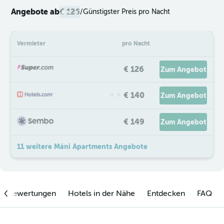
Angebote ab
€ 126
/
Günstigster Preis pro Nacht
Vermieter
pro Nacht
€ 126
Zum Angebot
€ 140
Zum Angebot
€ 149
Zum Angebot
11 weitere Máni Apartments Angebote
enbewertungen
Hotels in der Nähe
Entdecken
FAQ