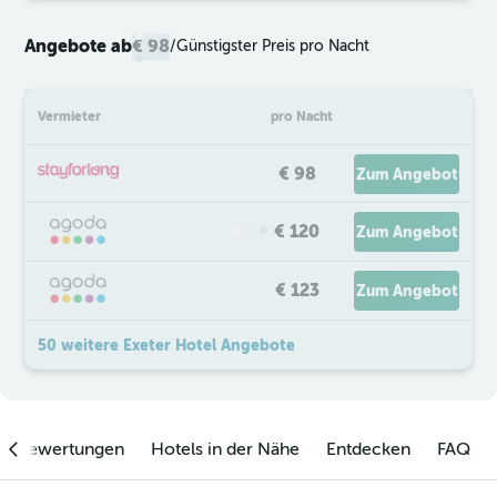
Angebote ab
€ 98
/
Günstigster Preis pro Nacht
Vermieter
pro Nacht
€ 98
Zum Angebot
€ 120
Zum Angebot
€ 123
Zum Angebot
50 weitere Exeter Hotel Angebote
enbewertungen
Hotels in der Nähe
Entdecken
FAQ