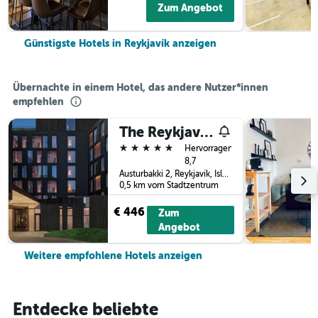
Zum Angebot
Günstigste Hotels in Reykjavík anzeigen
Übernachte in einem Hotel, das andere Nutzer*innen
empfehlen
The Reykjavik EDITION
5 Sterne
Hervorragend
8,7
Austurbakki 2, Reykjavík, Island
0,5 km vom Stadtzentrum
€ 446
Zum
Angebot
Weitere empfohlene Hotels anzeigen
Entdecke beliebte