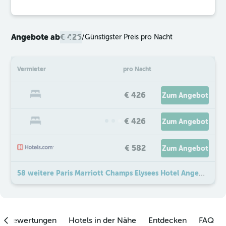
Angebote ab
€ 426
/
Günstigster Preis pro Nacht
Vermieter
pro Nacht
€ 426
Zum Angebot
€ 426
Zum Angebot
€ 582
Zum Angebot
58 weitere Paris Marriott Champs Elysees Hotel Angebote
enbewertungen
Hotels in der Nähe
Entdecken
FAQ