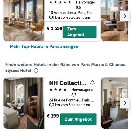
5 Sterne
Hervorragend
9,5
10 Avenue d'Iena, Paris, Frankreich
0,0 km vom Stadtzentrum
€ 1 559
Zum
Angebot
Mehr Top-Hotels in Paris anzeigen
Finde weitere Hotels in der Nähe von Paris Marriott Champs
Elysees Hotel
NH Collection Paris Ponthieu Champs-Élysées
4 Sterne
Hervorragend
8,3
24 Rue de Ponthieu, Paris, Frankreich
0,3 km vom Stadtzentrum
€ 199
Zum Angebot