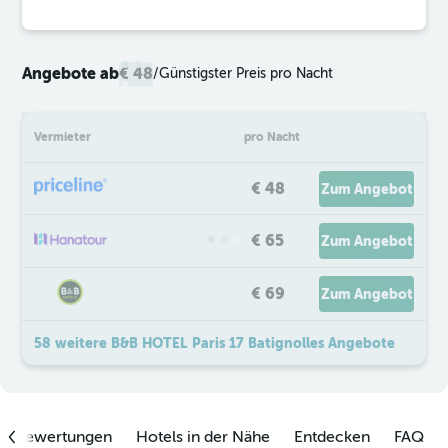
Angebote ab
€ 48
/
Günstigster Preis pro Nacht
Vermieter
pro Nacht
€ 48
Zum Angebot
€ 65
Zum Angebot
€ 69
Zum Angebot
58 weitere B&B HOTEL Paris 17 Batignolles Angebote
enbewertungen
Hotels in der Nähe
Entdecken
FAQ