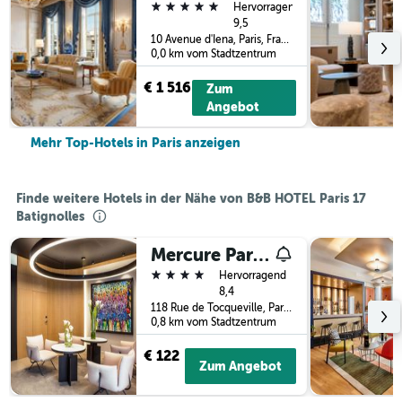
5 Sterne
Hervorragend
9,5
10 Avenue d'Iena, Paris, Frankreich
0,0 km vom Stadtzentrum
€ 1 516
Zum
Angebot
Mehr Top-Hotels in Paris anzeigen
Finde weitere Hotels in der Nähe von B&B HOTEL Paris 17
Batignolles
Mercure Paris 17 Batignolles
4 Sterne
Hervorragend
8,4
118 Rue de Tocqueville, Paris, Frankreich
0,8 km vom Stadtzentrum
€ 122
Zum Angebot