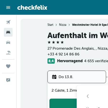
Flüge
Start
Nizza
Westminster Hotel & Spa 
Hotels
Aufenthalt im W
4 Sterne
Mietwagen
27 Promenade Des Anglais, , Nizza,
Flug+Hotel
+33 4 92 14 86 86
Hervorragend
4 655 verifiz
8,4
Trips
Do 13.8.
-
Feedback
2 Gäste, 1 Zimmer
Suc