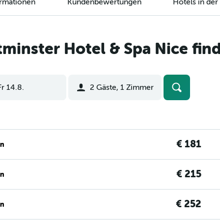
ormationen
Kundenbewertungen
Hotels in de
minster Hotel & Spa Nice fin
Fr 14.8.
2 Gäste, 1 Zimmer
€ 181
en
€ 215
en
€ 252
en