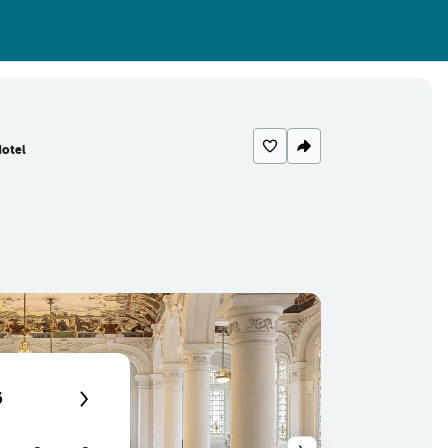
otel
6