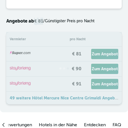
Angebote ab
€ 81
/
Günstigster Preis pro Nacht
Vermieter
pro Nacht
€ 81
Zum Angebot
€ 90
Zum Angebot
€ 91
Zum Angebot
49 weitere Hôtel Mercure Nice Centre Grimaldi Angebote
enbewertungen
Hotels in der Nähe
Entdecken
FAQ