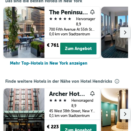
Das sind die besten Hotels in New York
The Peninsula New York
5 Sterne
Hervorragend
8,9
700 Fifth Avenue At 55th Street, New York, NY, USA
0,0 km vom Stadtzentrum
€ 761
Zum Angebot
Mehr Top-Hotels in New York anzeigen
Finde weitere Hotels in der Nähe von Hotel Hendricks
Archer Hotel New York
4 Sterne
Hervorragend
8,9
45 West 38th Street, New York, NY, USA
0,1 km vom Stadtzentrum
€ 223
Zum Angebot