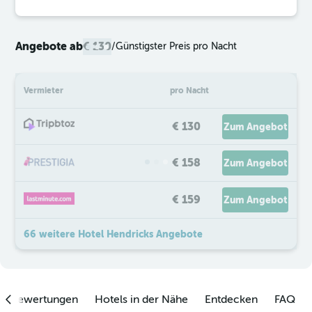
Angebote ab
€ 130
/
Günstigster Preis pro Nacht
Vermieter
pro Nacht
€ 130
Zum Angebot
€ 158
Zum Angebot
€ 159
Zum Angebot
66 weitere Hotel Hendricks Angebote
enbewertungen
Hotels in der Nähe
Entdecken
FAQ