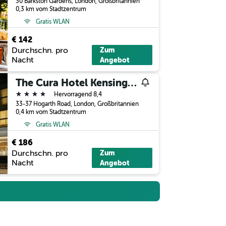
30 Barkston Gardens, London, Großbritannien
0,3 km vom Stadtzentrum
Gratis WLAN
€ 142
Durchschn. pro
Zum
Nacht
Angebot
The Cura Hotel Kensington, London, a Tribute Portfolio Hotel
4 Sterne
Hervorragend 8,4
33-37 Hogarth Road, London, Großbritannien
0,4 km vom Stadtzentrum
Gratis WLAN
€ 186
Durchschn. pro
Zum
Nacht
Angebot