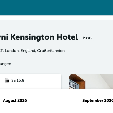
vni Kensington Hotel
Hotel
T, London, England, Großbritannien
tungen
Sa 15.8.
August 2026
September 202
hen