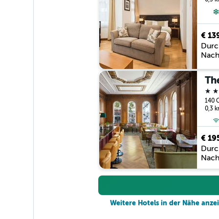
€ 13
Durc
Nach
4 St
140 G
0,3 
€ 19
Durc
Nach
Weitere Hotels in der Nähe anze