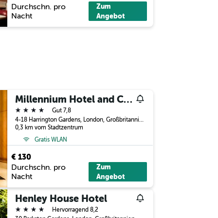
Durchschn. pro
Zum
Nacht
Angebot
Millennium Hotel and Conference Centre Gloucester London
4 Sterne
Gut 7,8
4-18 Harrington Gardens, London, Großbritannien
0,3 km vom Stadtzentrum
Gratis WLAN
€ 130
Durchschn. pro
Zum
Nacht
Angebot
Henley House Hotel
4 Sterne
Hervorragend 8,2