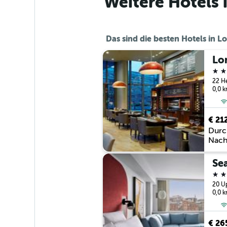
Weitere Hotels 
Das sind die besten Hotels in 
5 St
0,0 
€ 21
Durc
Nach
Se
5 St
20 Up
0,0 
€ 26