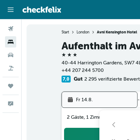
Flüge
Start
London
Avni Kensington Hotel
Hotels
Aufenthalt im A
3 Sterne
Mietwagen
40-44 Harrington Gardens, SW7 4L
Flug+Hotel
+44 207 244 5700
Gut
2 295 verifizierte Bewer
7,0
Trips
Fr 14.8.
-
Feedback
2 Gäste, 1 Zimmer
Suc