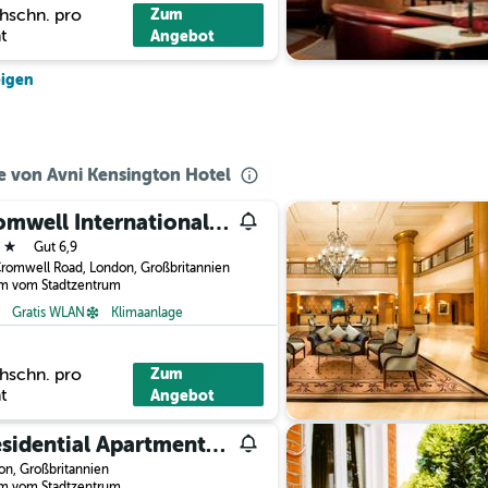
hschn. pro
Zum
t
Angebot
eigen
he von Avni Kensington Hotel
Cromwell International Hotel
erne
Gut 6,9
romwell Road, London, Großbritannien
km vom Stadtzentrum
Gratis WLAN
Klimaanlage
hschn. pro
Zum
t
Angebot
Presidential Apartments Kensington
n, Großbritannien
km vom Stadtzentrum