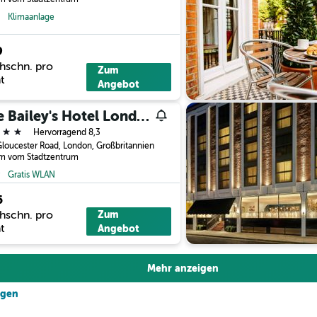
Klimaanlage
9
hschn. pro
Zum
t
Angebot
The Bailey's Hotel London Kensington
erne
Hervorragend 8,3
loucester Road, London, Großbritannien
km vom Stadtzentrum
Gratis WLAN
5
hschn. pro
Zum
t
Angebot
Mehr anzeigen
igen