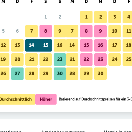
M
D
F
S
S
M
D
M
D
F
1
2
1
2
3
4
5
6
7
8
9
7
8
9
10
11
Schlafzimmer
12
13
14
15
16
14
15
16
17
18
Preise anzeigen
19
20
21
22
23
21
22
23
24
25
26
27
28
29
30
28
29
30
Fotos von Avni Kensington Hote
Preise anzeigen
Preise anzeigen
Durchschnittlich
Höher
Basierend auf Durchschnittspreisen für ein 3-