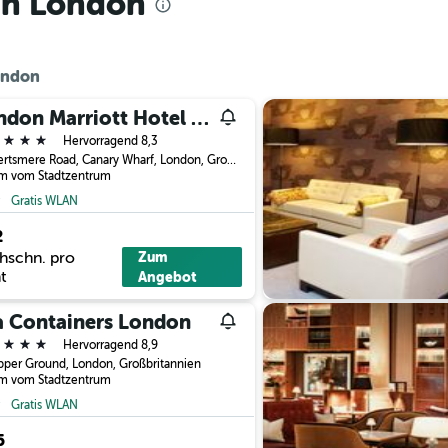
in London
London
London Marriott Hotel Canary Wharf
erne
Hervorragend 8,3
22 Hertsmere Road, Canary Wharf, London, Großbritannien
km vom Stadtzentrum
Gratis WLAN
2
hschn. pro
Zum
t
Angebot
a Containers London
erne
Hervorragend 8,9
per Ground, London, Großbritannien
km vom Stadtzentrum
Gratis WLAN
5