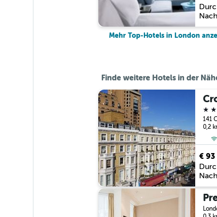
Durc
Nach
Mehr Top-Hotels in London anz
Finde weitere Hotels in der Nä
3 St
141 C
0,2 
€ 93
Durc
Nach
Londo
0,3 