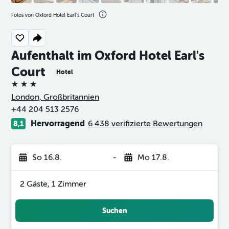
Fotos von Oxford Hotel Earl's Court
Aufenthalt im Oxford Hotel Earl's
Court
Hotel
3 Sterne
London, Großbritannien
+44 204 513 2576
Hervorragend
6 438 verifizierte Bewertungen
8,1
So 16.8.
-
Mo 17.8.
2 Gäste, 1 Zimmer
Suchen