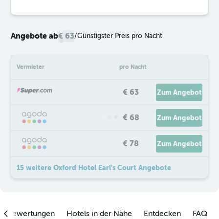
Angebote ab
€ 63
/
Günstigster Preis pro Nacht
Vermieter
pro Nacht
€ 63
Zum Angebot
€ 68
Zum Angebot
€ 78
Zum Angebot
15 weitere Oxford Hotel Earl's Court Angebote
enbewertungen
Hotels in der Nähe
Entdecken
FAQ