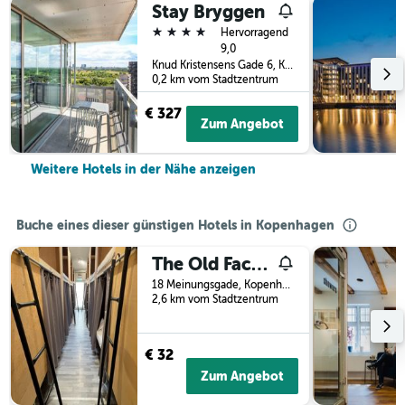
Stay Bryggen
4 Sterne
Hervorragend
9,0
Knud Kristensens Gade 6, Kopenhagen, Hovedstaden (Hauptstadtregion), Dänemark
0,2 km vom Stadtzentrum
€ 327
Zum Angebot
Weitere Hotels in der Nähe anzeigen
Buche eines dieser günstigen Hotels in Kopenhagen
The Old Factory
18 Meinungsgade, Kopenhagen, Hovedstaden (Hauptstadtregion), Dänemark
2,6 km vom Stadtzentrum
€ 32
Zum Angebot