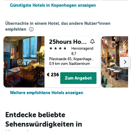
Günstigste Hotels in Kopenhagen anzeigen
Übernachte in einem Hotel, das andere Nutzer*innen
empfehlen
25hours Hotel Indre By
4 Sterne
Hervorragend
8,7
Pilestraede 65, Kopenhagen, Hovedstaden (Hauptstadtregion), Dänemark
0,9 km vom Stadtzentrum
€ 236
Zum Angebot
Weitere empfohlene Hotels anzeigen
Entdecke beliebte
Sehenswürdigkeiten in