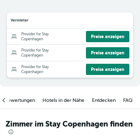
Vermieter
Provider for Stay
Preise anzeigen
Copenhagen
Provider for Stay
Preise anzeigen
Copenhagen
Provider for Stay
Preise anzeigen
Copenhagen
enbewertungen
Hotels in der Nähe
Entdecken
FAQ
Zimmer im Stay Copenhagen finden