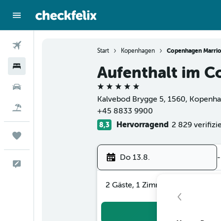
Flüge
Start
Kopenhagen
Copenhagen Marrio
Hotels
Aufenthalt im C
5 Sterne
Mietwagen
Kalvebod Brygge 5, 1560, Kopenha
Flug+Hotel
+45 8833 9900
Hervorragend
2 829 verifiz
8,3
Trips
Do 13.8.
-
Feedback
2 Gäste, 1 Zimmer
Suc