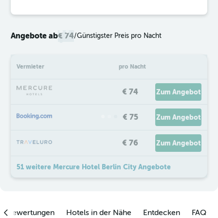
Angebote ab
€ 74
/
Günstigster Preis pro Nacht
Vermieter
pro Nacht
€ 74
Zum Angebot
€ 75
Zum Angebot
€ 76
Zum Angebot
51 weitere Mercure Hotel Berlin City Angebote
enbewertungen
Hotels in der Nähe
Entdecken
FAQ