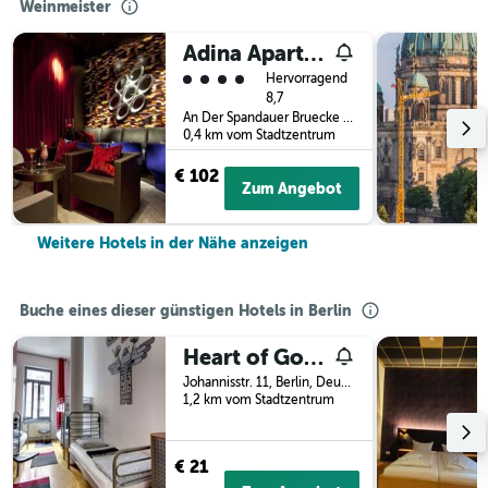
Weinmeister
Adina Apartment Hotel Berlin Hackescher Markt
Bewertungskategorie 4
Hervorragend
8,7
An Der Spandauer Bruecke 11, Berlin, Deutschland
0,4 km vom Stadtzentrum
€ 102
Zum Angebot
Weitere Hotels in der Nähe anzeigen
Buche eines dieser günstigen Hotels in Berlin
Heart of Gold Hostel & Capsules Berlin
Johannisstr. 11, Berlin, Deutschland
1,2 km vom Stadtzentrum
€ 21