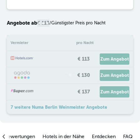
Angebote ab
€ 113
/
Günstigster Preis pro Nacht
Vermieter
pro Nacht
€ 113
Zum Angebot
€ 130
Zum Angebot
€ 137
Zum Angebot
7 weitere Numa Berlin Weinmeister Angebote
enbewertungen
Hotels in der Nähe
Entdecken
FAQ