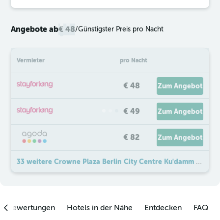
Angebote ab
€ 48
/
Günstigster Preis pro Nacht
Vermieter
pro Nacht
€ 48
Zum Angebot
€ 49
Zum Angebot
€ 82
Zum Angebot
33 weitere Crowne Plaza Berlin City Centre Ku'damm By IHG Angebote
enbewertungen
Hotels in der Nähe
Entdecken
FAQ