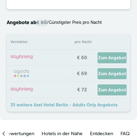
Angebote ab
€ 60
/
Günstigster Preis pro Nacht
Vermieter
pro Nacht
€ 60
Zum Angebot
€ 69
Zum Angebot
€ 72
Zum Angebot
35 weitere Axel Hotel Berlin - Adults Only Angebote
enbewertungen
Hotels in der Nähe
Entdecken
FAQ