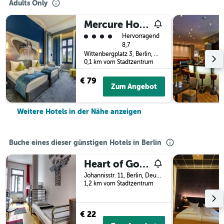
Adults Only
Mercure Hotel Berlin Wittenbergplatz
Bewertungskategorie 4
Hervorragend
8,7
Wittenbergplatz 3, Berlin, Deutschland
0,1 km vom Stadtzentrum
€ 79
Zum Angebot
Weitere Hotels in der Nähe anzeigen
Buche eines dieser günstigen Hotels in Berlin
Heart of Gold Hostel & Capsules Berlin
Johannisstr. 11, Berlin, Deutschland
1,2 km vom Stadtzentrum
€ 22