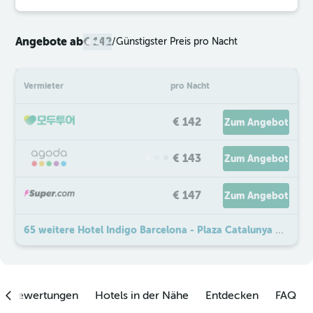
Angebote ab
€ 142
/
Günstigster Preis pro Nacht
Vermieter
pro Nacht
€ 142
Zum Angebot
€ 143
Zum Angebot
€ 147
Zum Angebot
65 weitere Hotel Indigo Barcelona - Plaza Catalunya By IHG Angebote
enbewertungen
Hotels in der Nähe
Entdecken
FAQ