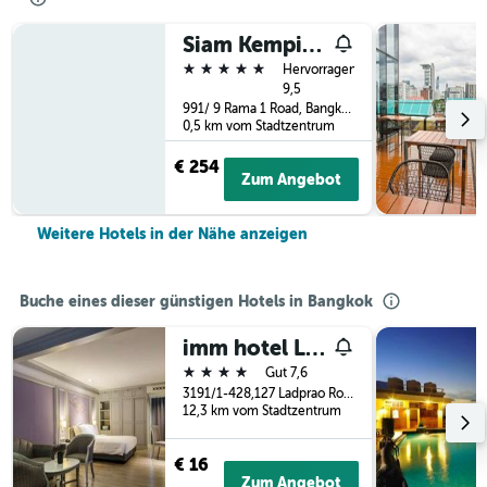
Siam Kempinski Hotel Bangkok
5 Sterne
Hervorragend
9,5
991/ 9 Rama 1 Road, Bangkok, Thailand
0,5 km vom Stadtzentrum
€ 254
Zum Angebot
Weitere Hotels in der Nähe anzeigen
Buche eines dieser günstigen Hotels in Bangkok
imm hotel Ladprao Bangkapi Bangkok
4 Sterne
Gut 7,6
3191/1-428,127 Ladprao Road, Klongchan, 3191, Bangkok, Thailand
12,3 km vom Stadtzentrum
€ 16
Zum Angebot