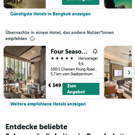
Günstigste Hotels in Bangkok anzeigen
Übernachte in einem Hotel, das andere Nutzer*innen
empfehlen
Four Seasons Hotel Bangkok at Chao Phraya River
5 Sterne
Hervorragend
9,6
300/1 Charoen Krung Road, Sathorn, Bangkok, Thailand
5,7 km vom Stadtzentrum
€ 349
Zum
Angebot
Weitere empfohlene Hotels anzeigen
Entdecke beliebte