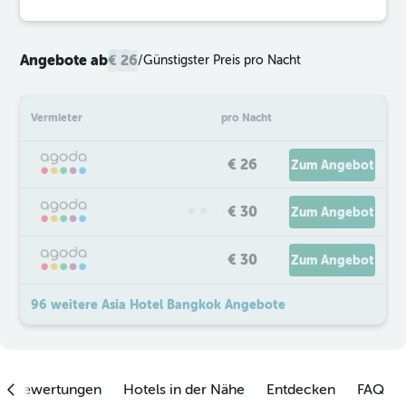
Angebote ab
€ 26
/
Günstigster Preis pro Nacht
Vermieter
pro Nacht
€ 26
Zum Angebot
€ 30
Zum Angebot
€ 30
Zum Angebot
96 weitere Asia Hotel Bangkok Angebote
enbewertungen
Hotels in der Nähe
Entdecken
FAQ