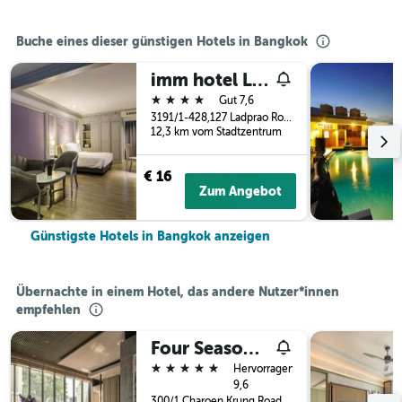
Buche eines dieser günstigen Hotels in Bangkok
imm hotel Ladprao Bangkapi Bangkok
4 Sterne
Gut 7,6
3191/1-428,127 Ladprao Road, Klongchan, 3191, Bangkok, Thailand
12,3 km vom Stadtzentrum
€ 16
Zum Angebot
Günstigste Hotels in Bangkok anzeigen
Übernachte in einem Hotel, das andere Nutzer*innen
empfehlen
Four Seasons Hotel Bangkok at Chao Phraya River
5 Sterne
Hervorragend
9,6
300/1 Charoen Krung Road, Sathorn, Bangkok, Thailand