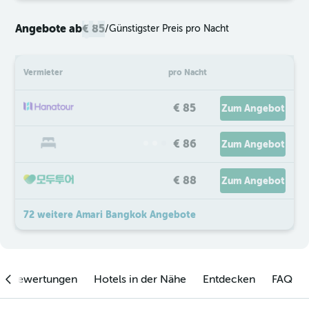
Angebote ab
€ 85
/
Günstigster Preis pro Nacht
Vermieter
pro Nacht
€ 85
Zum Angebot
€ 86
Zum Angebot
€ 88
Zum Angebot
72 weitere Amari Bangkok Angebote
enbewertungen
Hotels in der Nähe
Entdecken
FAQ