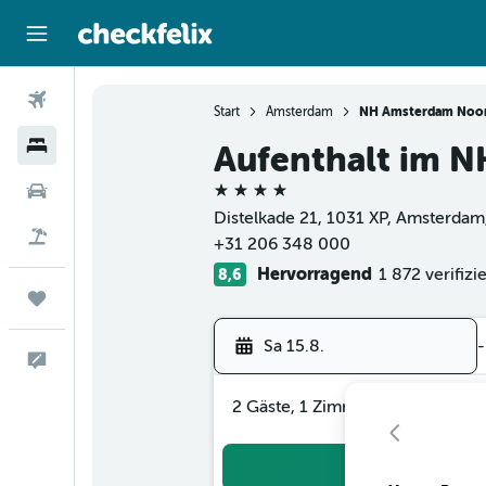
Flüge
Start
Amsterdam
NH Amsterdam Noo
Hotels
Aufenthalt im 
4 Sterne
Mietwagen
Distelkade 21, 1031 XP, Amsterdam
Flug+Hotel
+31 206 348 000
Hervorragend
1 872 verifiz
8,6
Trips
Sa 15.8.
-
Feedback
2 Gäste, 1 Zimmer
Suc