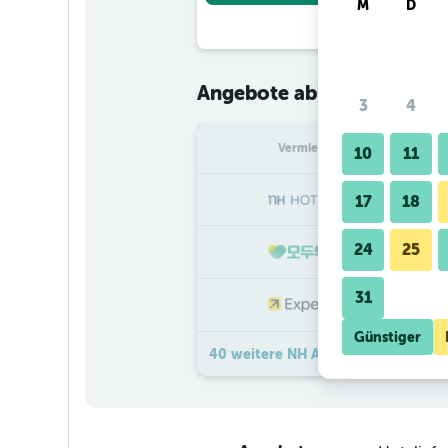
M
D
€ 90
Angebote ab
/
Günstigster
3
4
Vermieter
pr
10
11
17
18
24
25
31
€
Günstiger
40 weitere NH Amsterdam Noord 