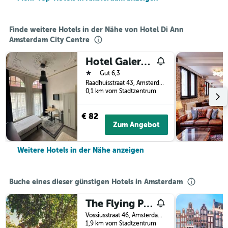
Finde weitere Hotels in der Nähe von Hotel Di Ann
Amsterdam City Centre
Hotel Galerij Amsterdam
1 Stern
Gut 6,3
Raadhuisstraat 43, Amsterdam, Provinz Nordholland, Niederlande
0,1 km vom Stadtzentrum
€ 82
Zum Angebot
Weitere Hotels in der Nähe anzeigen
Buche eines dieser günstigen Hotels in Amsterdam
The Flying Pig Uptown Hostel
Vossiusstraat 46, Amsterdam, Provinz Nordholland, Niederlande
1,9 km vom Stadtzentrum