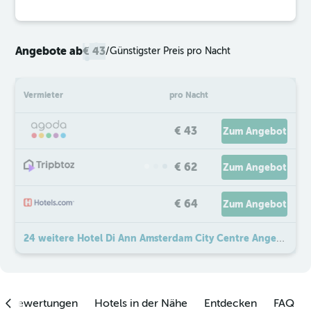
Angebote ab
€ 43
/
Günstigster Preis pro Nacht
Vermieter
pro Nacht
€ 43
Zum Angebot
€ 62
Zum Angebot
€ 64
Zum Angebot
24 weitere Hotel Di Ann Amsterdam City Centre Angebote
enbewertungen
Hotels in der Nähe
Entdecken
FAQ