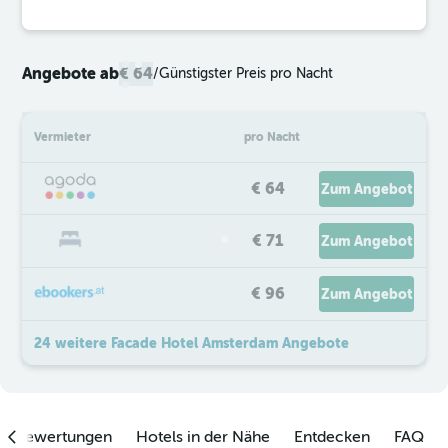
Angebote ab
€ 64
/
Günstigster Preis pro Nacht
Vermieter
pro Nacht
€ 64
Zum Angebot
€ 71
Zum Angebot
€ 96
Zum Angebot
24 weitere Facade Hotel Amsterdam Angebote
enbewertungen
Hotels in der Nähe
Entdecken
FAQ