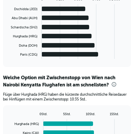
Bar
Chart
graphic.
chart
Dschidda (JED)
with
6
Abu Dhabi (AUH)
bars.
Schardscha (SHJ)
The
Hurghada (HRG)
chart
has
Doha (DOH)
1
Paris (CDG)
X
End
of
axis
interactive
displaying
chart
categories.
Welche Option mit Zwischenstopp von Wien nach
Range:
Nairobi Kenyatta Flughafen ist am schnellsten?
6
categories.
Flüge über Hurghada (HRG) haben die kürzeste durchschnittliche Reisedauer
The
bei Hinflügen mit einem Zwischenstopp: 10:35 Std..
chart
has
1
0Std.
5Std.
10Std.
15Std.
Bar
Y
Chart
graphic.
chart
axis
Hurghada (HRG)
with
displaying
6
Kairo (CAI)