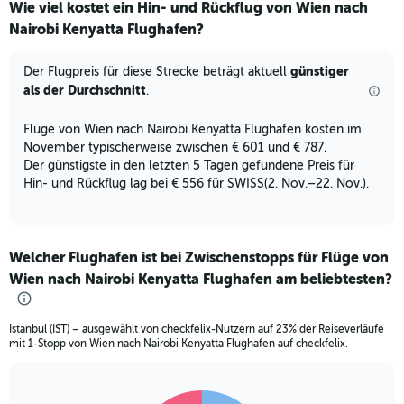
Wie viel kostet ein Hin- und Rückflug von Wien nach
Range:
Nairobi Kenyatta Flughafen?
12
categories.
The
günstiger
Der Flugpreis für diese Strecke beträgt aktuell
chart
als der Durchschnitt
.
has
1
Flüge von Wien nach Nairobi Kenyatta Flughafen kosten im
Y
November typischerweise zwischen € 601 und € 787.
axis
displaying
Der günstigste in den letzten 5 Tagen gefundene Preis für
values.
Hin- und Rückflug lag bei € 556 für SWISS(2. Nov.–22. Nov.).
Range:
0
to
900.
Welcher Flughafen ist bei Zwischenstopps für Flüge von
Wien nach Nairobi Kenyatta Flughafen am beliebtesten?
Istanbul (IST) – ausgewählt von checkfelix-Nutzern auf 23% der Reiseverläufe
mit 1-Stopp von Wien nach Nairobi Kenyatta Flughafen auf checkfelix.
Pie
Chart