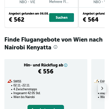
-
Mehrere Fluglinien
-
NBO
VIE
NBO
VI
Angebot gefunden am 06.08.
Angebot gefunden 
Suchen
€ 562
€ 564
Finde Flugangebote von Wien nach
Nairobi Kenyatta
Hin- und Rückflug ab
€ 556
SWISS
Etihad
02.11.-22.11.
15.09.
4 Zwischenstopps
1 Zwi
Insgesamt 42:05 Std.
Insges
Wien bis Nairobi
Wien b