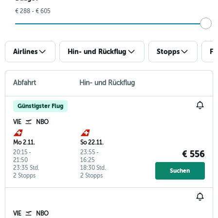
€ 288 - € 605
Airlines
Hin- und Rückflug
Stopps
Fl
Abfahrt
Hin- und Rückflug
Günstigster Flug
VIE
NBO
Mo 2.11.
So 22.11.
20:15
-
23:55
-
€ 556
21:50
16:25
23:35 Std.
18:30 Std.
Suchen
2 Stopps
2 Stopps
VIE
NBO