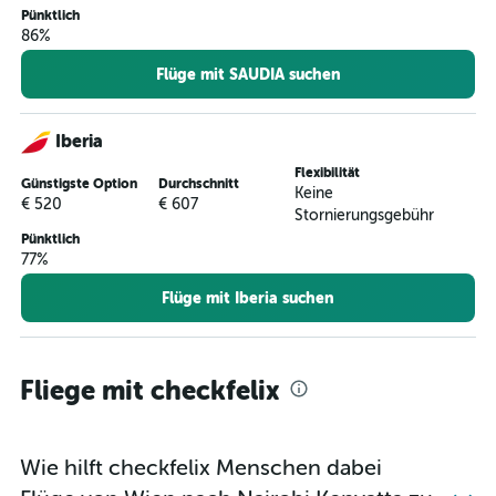
Pünktlich
86%
Flüge mit SAUDIA suchen
Iberia
Flexibilität
Günstigste Option
Durchschnitt
Keine
€ 520
€ 607
Stornierungsgebühr
Pünktlich
77%
Flüge mit Iberia suchen
Fliege mit checkfelix
Wie hilft checkfelix Menschen dabei