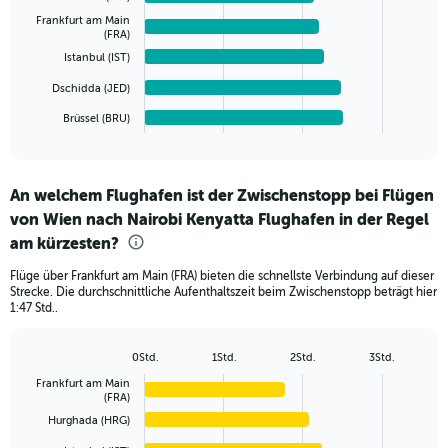
values.
bars.
Frankfurt am Main
Range:
(FRA)
0
The
Istanbul (IST)
to
chart
1000.
has
Dschidda (JED)
1
Brüssel (BRU)
X
End
of
axis
interactive
displaying
chart
categories.
An welchem Flughafen ist der Zwischenstopp bei Flügen
Range:
von Wien nach Nairobi Kenyatta Flughafen in der Regel
6
categories.
am kürzesten?
The
chart
Flüge über Frankfurt am Main (FRA) bieten die schnellste Verbindung auf dieser
Strecke. Die durchschnittliche Aufenthaltszeit beim Zwischenstopp beträgt hier
has
1:47 Std..
1
Y
axis
0Std.
1Std.
2Std.
3Std.
Bar
displaying
Chart
Frankfurt am Main
graphic.
chart
values.
(FRA)
with
Range:
6
Hurghada (HRG)
0
bars.