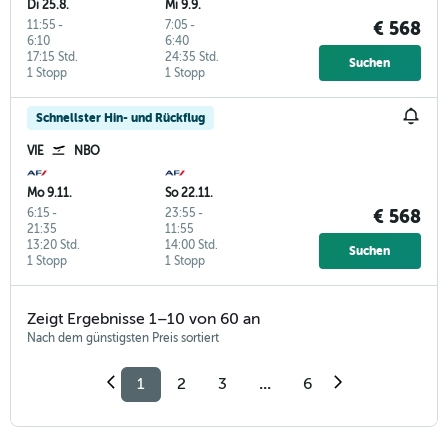
Di 25.8.
Mi 9.9.
11:55
-
7:05
-
€ 568
6:10
6:40
17:15 Std.
24:35 Std.
Suchen
1 Stopp
1 Stopp
Schnellster Hin- und Rückflug
VIE
NBO
Mo 9.11.
So 22.11.
6:15
-
23:55
-
€ 568
21:35
11:55
13:20 Std.
14:00 Std.
Suchen
1 Stopp
1 Stopp
Zeigt Ergebnisse 1–10 von 60 an
Nach dem günstigsten Preis sortiert
1
2
3
...
6