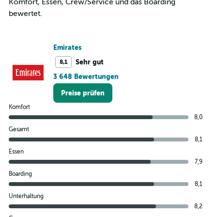
Komfort, Essen, Crew/Service und das Boarding
to
bewertet.
1200.
Emirates
Sehr gut
8,1
3 648 Bewertungen
Preise prüfen
Komfort
8,0
Gesamt
8,1
Essen
7,9
Boarding
8,1
Unterhaltung
8,2