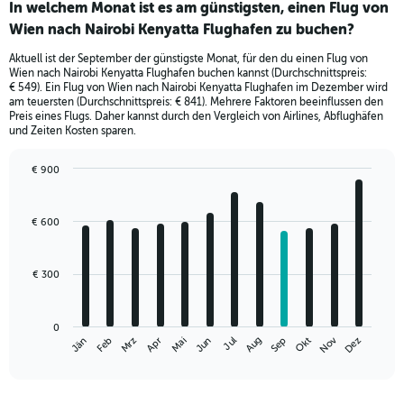
In welchem Monat ist es am günstigsten, einen Flug von
Wien nach Nairobi Kenyatta Flughafen zu buchen?
Aktuell ist der September der günstigste Monat, für den du einen Flug von
Wien nach Nairobi Kenyatta Flughafen buchen kannst (Durchschnittspreis:
€ 549). Ein Flug von Wien nach Nairobi Kenyatta Flughafen im Dezember wird
am teuersten (Durchschnittspreis: € 841). Mehrere Faktoren beeinflussen den
Preis eines Flugs. Daher kannst durch den Vergleich von Airlines, Abflughäfen
und Zeiten Kosten sparen.
€ 900
Bar
Chart
graphic.
chart
with
€ 600
12
bars.
€ 300
The
chart
has
0
1
Nov
Mrz
Jun
Sep
Dez
Jän
Apr
Jul
Okt
Feb
Mai
Aug
X
End
of
axis
interactive
displaying
chart
categories.