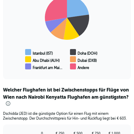
graphic.
chart
with
6
slices.
Istanbul (IST)
Doha (DOH)
Abu Dhabi (AUH)
Dubai (DXB)
Frankfurt am Mai…
Andere
End
of
interactive
chart
Welcher Flughafen ist bei Zwischenstopps für Flüge von
Wien nach Nairobi Kenyatta Flughafen am günstigsten?
Dschidda (JED) ist die günstigste Option für einen Flug mit einem
Zwischenstopp. Der Durchschnittspreis für Hin- und Rückflug liegt bei € 603.
0
€ 250
€ 500
€ 750
€ 1 000