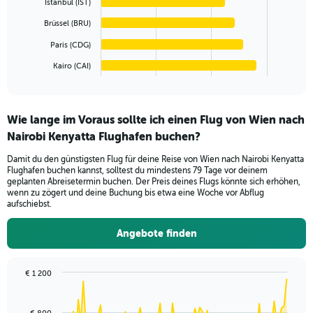
to
Istanbul (IST)
900.
The
Brüssel (BRU)
chart
has
Paris (CDG)
1
Kairo (CAI)
X
End
of
axis
interactive
displaying
chart
categories.
Wie lange im Voraus sollte ich einen Flug von Wien nach
Range:
Nairobi Kenyatta Flughafen buchen?
6
categories.
Damit du den günstigsten Flug für deine Reise von Wien nach Nairobi Kenyatta
The
Flughafen buchen kannst, solltest du mindestens 79 Tage vor deinem
chart
geplanten Abreisetermin buchen. Der Preis deines Flugs könnte sich erhöhen,
has
wenn zu zögert und deine Buchung bis etwa eine Woche vor Abflug
1
aufschiebst.
Y
axis
Angebote finden
displaying
values.
Range:
€ 1 200
0
Chart
Chart
to
graphic.
with
91
180.