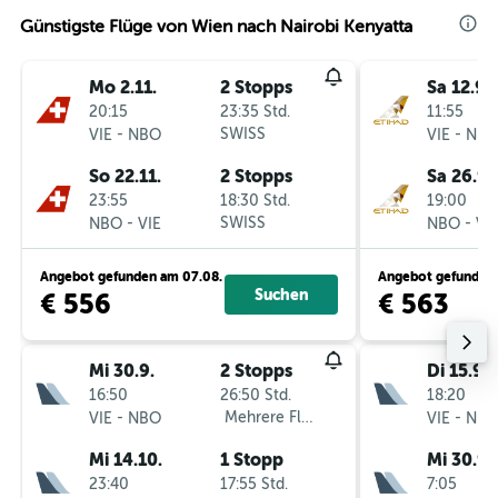
Günstigste Flüge von Wien nach Nairobi Kenyatta
Mo 2.11.
2 Stopps
Sa 12.9.
20:15
23:35 Std.
11:55
-
SWISS
-
VIE
NBO
VIE
NB
So 22.11.
2 Stopps
Sa 26.9.
23:55
18:30 Std.
19:00
-
SWISS
-
NBO
VIE
NBO
VI
Angebot gefunden am 07.08.
Angebot gefunden 
Suchen
€ 556
€ 563
Mi 30.9.
2 Stopps
Di 15.9.
16:50
26:50 Std.
18:20
-
Mehrere Fluglinien
-
VIE
NBO
VIE
NB
Mi 14.10.
1 Stopp
Mi 30.9.
23:40
17:55 Std.
7:05