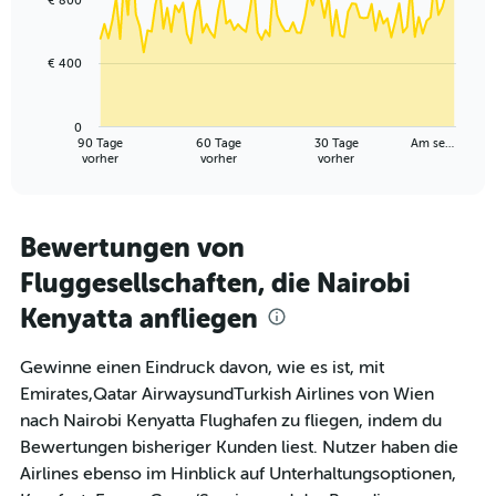
€ 800
data
points.
€ 400
The
chart
has
0
1
90 Tage
60 Tage
30 Tage
Am se…
X
End
vorher
vorher
vorher
of
axis
interactive
displaying
chart
categories.
Range:
Bewertungen von
91
Fluggesellschaften, die Nairobi
categories.
The
Kenyatta anfliegen
chart
has
1
Gewinne einen Eindruck davon, wie es ist, mit
Y
Emirates,Qatar AirwaysundTurkish Airlines von Wien
axis
nach Nairobi Kenyatta Flughafen zu fliegen, indem du
displaying
Bewertungen bisheriger Kunden liest. Nutzer haben die
values.
Range:
Airlines ebenso im Hinblick auf Unterhaltungsoptionen,
0