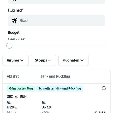
Flug nach
Budget
€ 441 - € 441
Airlines
Stopps
Flughäfen
Abfahrt
Hin- und Rückflug
Günstigster Flug
Schnellster Hin- und Rückflug
GRZ
RUH
Fr 28.8.
Do 3.9.
14:50
-
2:50
-