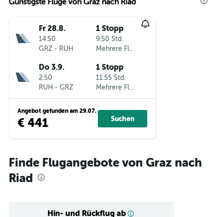
Günstigste Flüge von Graz nach Riad
Fr 28.8.
1 Stopp
14:50
9:50 Std.
GRZ
-
RUH
Mehrere Fluglinien
Do 3.9.
1 Stopp
2:50
11:55 Std.
RUH
-
GRZ
Mehrere Fluglinien
Angebot gefunden am 29.07.
Suchen
€ 441
Finde Flugangebote von Graz nach
Riad
Hin- und Rückflug ab