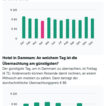
€ 120
Bar
Chart
graphic.
chart
€ 80
with
12
€ 40
bars.
Das
0
Nov
Jän
Apr
Jul
Okt
Mrz
Jun
Sep
Dez
Feb
Mai
Aug
folgende
End
of
Diagramm
interactive
zeigt
chart
den
Hotel in Dammam: An welchem Tag ist die
durchschnittlichen
Übernachtung am günstigsten?
Zimmerpreis
Der günstigste Tag, um in Dammam zu übernachten, ist Freitag
im
(€ 71). Andererseits können Reisende damit rechnen, an einem
jeweiligen
Mittwoch am meisten zu zahlen. Dann beträgt der
Monat
durchschnittliche Übernachtungspreis € 88.
an.
Das
Diagramm
€ 120
hat
Bar
Chart
1
graphic.
chart
€ 80
with