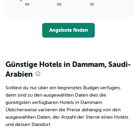
0
die
zeigt,
letzten
End
90
60
30
die
of
wie
3
interactive
Hotelkategorien
sich
Tagen
chart
nach
der
anzeigt.
Sternen
Preis
Angebote finden
anzeigt
für
Das
ein
Diagramm
Zimmer
hat
ändert,
1
je
Y-
näher
Günstige Hotels in Dammam, Saudi-
Achse,
das
die
Aufenthaltsdatum
Arabien
den
rückt.
durchschnittlichen
Das
Solltest du nur über ein begrenztes Budget verfügen,
Zimmerpreis
Diagramm
an
dann sind zu den ausgewählten Daten dies die
hat
diesem
1
günstigsten verfügbaren Hotels in Dammam.
Wochenende
X-
Üblicherweise variieren die Preise abhängig von den
anzeigt,
Achse,
ausgewählten Daten, der Anzahl der Sterne eines Hotels
der
die
in
und dessen Standort.
die
den
Anzahl
letzten
der