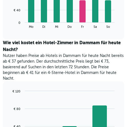
X-
7
Achse,
bars.
€ 40
die
die
Das
Monate
0
folgende
End
anzeigt.
Mo
Di
Mi
Do
Fr
Sa
So
of
Diagramm
Das
interactive
zeigt
chart
Diagramm
den
Wie viel kostet ein Hotel-Zimmer in Dammam für heute
hat
durchschnittlichen
1
Nacht?
Preis
Y-
Nutzer haben Preise ab Hotels in Dammam für heute Nacht bereits
eines
Achse,
ab € 37 gefunden. Der durchschnittliche Preis liegt bei € 73,
Zimmers
die
basierend auf Suchen in den letzten 72 Stunden. Die Preise
für
den
beginnen ab € 41 für ein 4-Sterne-Hotel in Dammam für heute
den
durchschnittlichen
Nacht.
jeweiligen
Zimmerpreis
Wochentag.
anzeigt.
Das
€ 120
Diagramm
Bar
Chart
hat
graphic.
chart
with
1
€ 80
3
X-
bars.
Achse,
die
Das
€ 40