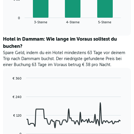
1
folgende
X-
Diagramm
Achse,
zeigt
die
0
den
End
3-Sterne
4-Sterne
5-Sterne
die
of
durchschnittlichen
interactive
Hotelkategorien
Zimmerpreis
chart
nach
für
Hotel in Dammam: Wie lange im Voraus solltest du
Sternen
dieses
buchen?
anzeigt
Wochenende
Das
Spare Geld, indem du ein Hotel mindestens 63 Tage vor deinem
in
Diagramm
Trip nach Dammam buchst. Der niedrigste gefundene Preis bei
den
hat
einer Buchung 63 Tage im Voraus betrug € 38 pro Nacht.
letzten
1
3
Y-
Tagen,
€ 360
Achse,
aggregiert
Line
Chart
die
graphic.
chart
nach
den
with
Sternebewertung.
€ 240
durchschnittlichen
90
Das
data
Zimmerpreis
Diagramm
points.
für
hat
heute
€ 120
1
Das
Nacht
X-
folgende
in
Achse,
Diagramm
den