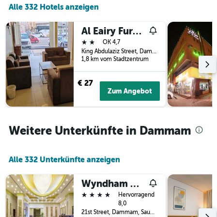
3
Alle 332 Hotels anzeigen
Tage
Tagen
vor
gefunden
dem
Al Eairy Furnished Apartments Dammam 2
wurde.
Aufenthalt
2 Sterne
OK 4,7
anzeigt
King Abdulaziz Street, Dammam, Saudi-Arabien
Das
1,8 km vom Stadtzentrum
Diagramm
hat
1
€ 27
Y-
Zum Angebot
Achse,
die
den
durchschnittlichen
Weitere Unterkünfte in Dammam
Zimmerpreis
anzeigt
Alle 332 Unterkünfte anzeigen
Wyndham Garden Dammam
4 Sterne
Hervorragend
8,0
21st Street, Dammam, Saudi-Arabien