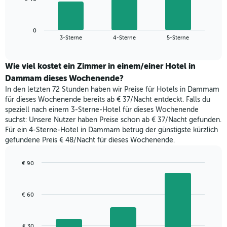
die
folgende
Wochentage
Diagramm
anzeigt.
zeigt
Das
0
den
End
3-Sterne
4-Sterne
5-Sterne
Diagramm
of
durchschnittlichen
hat
interactive
Zimmerpreis,
chart
1
der
Wie viel kostet ein Zimmer in einem/einer Hotel in
Y-
für
Dammam dieses Wochenende?
Achse,
heute
die
In den letzten 72 Stunden haben wir Preise für Hotels in Dammam
Nacht
den
für dieses Wochenende bereits ab € 37/Nacht entdeckt. Falls du
in
durchschnittlichen
speziell nach einem 3-Sterne-Hotel für dieses Wochenende
den
Zimmerpreis
suchst: Unsere Nutzer haben Preise schon ab € 37/Nacht gefunden.
letzten
anzeigt.
Für ein 4-Sterne-Hotel in Dammam betrug der günstigste kürzlich
3
gefundene Preis € 48/Nacht für dieses Wochenende.
Tagen
gefunden
wurde,
€ 90
aggregiert
Bar
Chart
nach
graphic.
chart
with
Sternebewertung.
€ 60
3
Das
bars.
Diagramm
hat
Das
€ 30