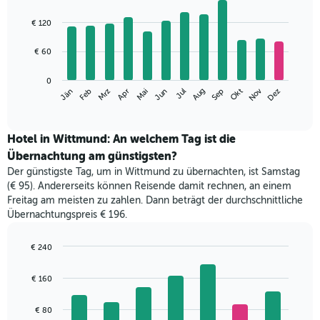
Bar
Chart
graphic.
chart
€ 120
with
12
€ 60
bars.
Das
0
Nov
Jän
Apr
Jul
Okt
Jun
Mrz
Sep
Dez
Feb
Mai
Aug
folgende
End
of
Diagramm
interactive
zeigt
chart
den
Hotel in Wittmund: An welchem Tag ist die
durchschnittlichen
Übernachtung am günstigsten?
Zimmerpreis
Der günstigste Tag, um in Wittmund zu übernachten, ist Samstag
im
(€ 95). Andererseits können Reisende damit rechnen, an einem
jeweiligen
Freitag am meisten zu zahlen. Dann beträgt der durchschnittliche
Monat
Übernachtungspreis € 196.
an.
Das
Diagramm
€ 240
hat
Bar
Chart
1
graphic.
chart
€ 160
with
X-
7
Achse,
bars.
€ 80
die