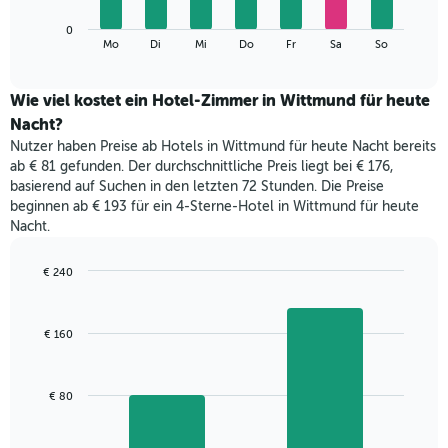
die
Das
Monate
0
folgende
End
anzeigt.
Mo
Di
Mi
Do
Fr
Sa
So
of
Diagramm
Das
interactive
zeigt
chart
Diagramm
den
Wie viel kostet ein Hotel-Zimmer in Wittmund für heute
hat
durchschnittlichen
1
Nacht?
Preis
Y-
Nutzer haben Preise ab Hotels in Wittmund für heute Nacht bereits
eines
Achse,
ab € 81 gefunden. Der durchschnittliche Preis liegt bei € 176,
Zimmers
die
basierend auf Suchen in den letzten 72 Stunden. Die Preise
für
den
beginnen ab € 193 für ein 4-Sterne-Hotel in Wittmund für heute
den
durchschnittlichen
Nacht.
jeweiligen
Zimmerpreis
Wochentag.
anzeigt.
Das
€ 240
Diagramm
Bar
Chart
hat
graphic.
chart
with
1
€ 160
2
X-
bars.
Achse,
die
Das
€ 80
die
folgende
Wochentage
Diagramm
anzeigt.