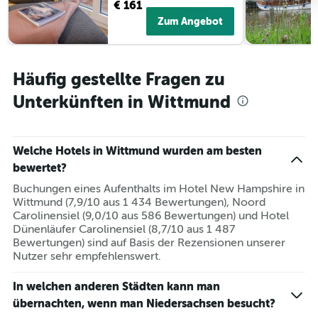
€ 161
die
die
Zum Angebot
Hotelkategorien
nach
Sternen
anzeigt
Häufig gestellte Fragen zu
Das
Unterkünften in Wittmund
Diagramm
hat
1
Y-
Welche Hotels in Wittmund wurden am besten
Achse,
bewertet?
die
den
Buchungen eines Aufenthalts im Hotel New Hampshire in
durchschnittlichen
Wittmund (7,9/10 aus 1 434 Bewertungen), Noord
Zimmerpreis
Carolinensiel (9,0/10 aus 586 Bewertungen) und Hotel
für
Dünenläufer Carolinensiel (8,7/10 aus 1 487
heute
Bewertungen) sind auf Basis der Rezensionen unserer
Nacht
Nutzer sehr empfehlenswert.
in
den
In welchen anderen Städten kann man
letzten
übernachten, wenn man Niedersachsen besucht?
3