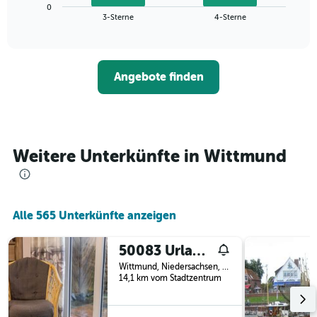
zeigt
Das
0
den
End
3-Sterne
4-Sterne
Diagramm
of
durchschnittlichen
hat
interactive
Zimmerpreis,
chart
1
der
Y-
für
Achse,
Angebote finden
heute
die
Nacht
den
in
durchschnittlichen
den
Zimmerpreis
letzten
anzeigt.
3
Weitere Unterkünfte in Wittmund
Tagen
gefunden
wurde,
aggregiert
Alle 565 Unterkünfte anzeigen
nach
Sternebewertung.
Das
50083 Urlaubshuus
Diagramm
Wittmund, Niedersachsen, Deutschland
hat
14,1 km vom Stadtzentrum
1
X-
Achse,