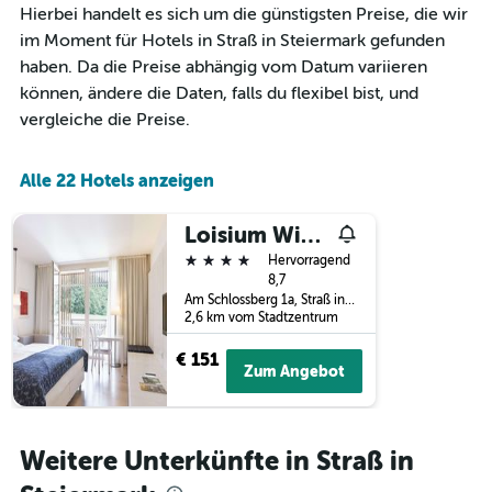
aggregiert
Hierbei handelt es sich um die günstigsten Preise, die wir
nach
im Moment für Hotels in Straß in Steiermark gefunden
Sternebewertung.
haben. Da die Preise abhängig vom Datum variieren
Das
Diagramm
können, ändere die Daten, falls du flexibel bist, und
hat
vergleiche die Preise.
1
X-
Achse,
Alle 22 Hotels anzeigen
die
die
Loisium Wine & Spa Hotel Südsteiermark
Hotelkategorien
nach
4 Sterne
Hervorragend
Sternen
8,7
anzeigt
Am Schlossberg 1a, Straß in Steiermark, Steiermark, Österreich
Das
2,6 km vom Stadtzentrum
Diagramm
€ 151
hat
Zum Angebot
1
Y-
Achse,
die
Weitere Unterkünfte in Straß in
den
durchschnittlichen