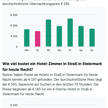
durchschnittliche Übernachtungspreis € 265.
€ 300
Bar
Chart
graphic.
chart
€ 200
with
7
bars.
€ 100
Das
0
folgende
End
Mo
Di
Mi
Do
Fr
Sa
So
of
Diagramm
interactive
zeigt
chart
den
Wie viel kostet ein Hotel-Zimmer in Straß in Steiermark
durchschnittlichen
für heute Nacht?
Preis
Nutzer haben Preise ab Hotels in Straß in Steiermark für heute
eines
Nacht bereits ab € 197 gefunden. Der durchschnittliche Preis liegt
Zimmers
bei € 305, basierend auf Suchen in den letzten 72 Stunden. Die
für
Preise beginnen ab € 183 für ein 4-Sterne-Hotel in Straß in
den
Steiermark für heute Nacht.
jeweiligen
Wochentag.
Das
€ 240