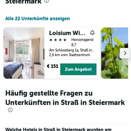
Steiermark
Zimmerpreis
für
heute
Alle 22 Unterkünfte anzeigen
Nacht
in
den
Loisium Wine & Spa Hotel Südsteiermark
letzten
4 Sterne
Hervorragend
3
8,7
Tagen
Am Schlossberg 1a, Straß in Steiermark, Steiermark, Österreich
anzeigt.
2,6 km vom Stadtzentrum
€ 151
Zum Angebot
Häufig gestellte Fragen zu
Unterkünften in Straß in Steiermark
Welche Hotels in Straß in Steiermark wurden am