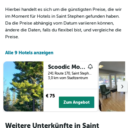
Diagramm
hat
Hierbei handelt es sich um die günstigsten Preise, die wir
1
im Moment für Hotels in Saint Stephen gefunden haben.
X-
Achse,
Da die Preise abhängig vom Datum variieren können,
die
ändere die Daten, falls du flexibel bist, und vergleiche die
die
Preise.
Wochentage
anzeigt.
Das
Alle 9 Hotels anzeigen
Diagramm
hat
1
Scoodic Motel
Y-
241 Route 170, Saint Stephen, NB, Kanada
Achse,
3,0 km vom Stadtzentrum
die
den
durchschnittlichen
€ 75
Zimmerpreis
Zum Angebot
anzeigt.
Weitere Unterkünfte in Saint