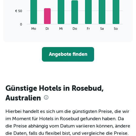
X-
7
Achse,
bars.
€ 50
die
die
Das
Monate
0
folgende
End
anzeigt.
Mo
Di
Mi
Do
Fr
Sa
So
of
Diagramm
Das
interactive
zeigt
chart
Diagramm
den
hat
durchschnittlichen
1
Angebote finden
Preis
Y-
eines
Achse,
Zimmers
die
für
den
den
durchschnittlichen
jeweiligen
Günstige Hotels in Rosebud,
Zimmerpreis
Wochentag.
anzeigt.
Das
Australien
Diagramm
hat
Hierbei handelt es sich um die günstigsten Preise, die wir
1
im Moment für Hotels in Rosebud gefunden haben. Da
X-
Achse,
die Preise abhängig vom Datum variieren können, ändere
die
die Daten, falls du flexibel bist, und vergleiche die Preise.