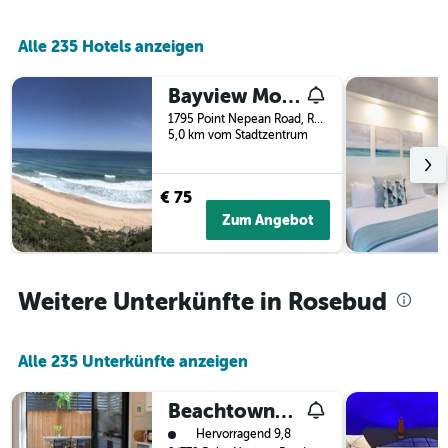
die
Wochentage
anzeigt.
Alle 235 Hotels anzeigen
Das
Diagramm
Bayview Motel Rosebud
hat
1
1795 Point Nepean Road, Rosebud, VIC, Australien
Y-
5,0 km vom Stadtzentrum
Achse,
die
den
€ 75
durchschnittlichen
Zum Angebot
Zimmerpreis
anzeigt.
Weitere Unterkünfte in Rosebud
Alle 235 Unterkünfte anzeigen
Beachtownhouse779
Bewertungskategorie 1
Hervorragend 9,8