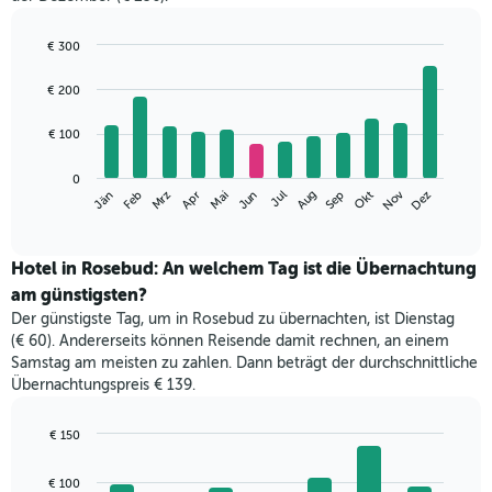
€ 300
Bar
Chart
graphic.
chart
€ 200
with
12
€ 100
bars.
Das
0
Nov
Mrz
Jun
Sep
Dez
Jän
Apr
Jul
Okt
Feb
Mai
Aug
folgende
End
of
Diagramm
interactive
zeigt
chart
den
Hotel in Rosebud: An welchem Tag ist die Übernachtung
durchschnittlichen
am günstigsten?
Zimmerpreis
Der günstigste Tag, um in Rosebud zu übernachten, ist Dienstag
im
(€ 60). Andererseits können Reisende damit rechnen, an einem
jeweiligen
Samstag am meisten zu zahlen. Dann beträgt der durchschnittliche
Monat
Übernachtungspreis € 139.
an.
Das
Diagramm
€ 150
hat
Bar
Chart
1
graphic.
chart
€ 100
with